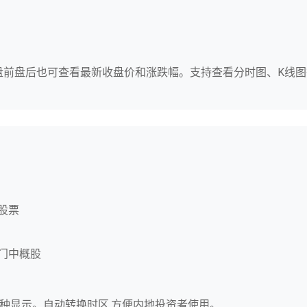
,盘前盘后也可查看最新收盘价和涨跌幅。支持查看分时图、K线
股票
门中概股
种显示。自动转换时区,方便内地投资者使用。