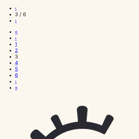
‹
3 / 6
›
«
‹
1
2
3
4
5
6
›
»