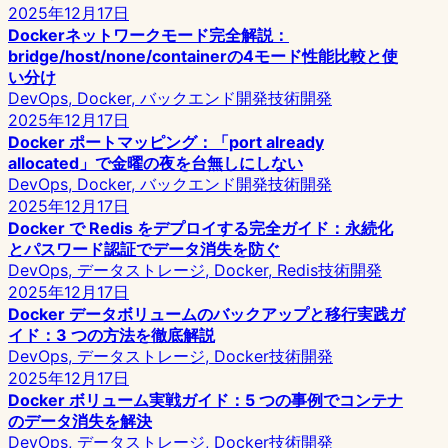
2025年12月17日
Dockerネットワークモード完全解説：
bridge/host/none/containerの4モード性能比較と使
い分け
DevOps, Docker, バックエンド開発
技術開発
2025年12月17日
Docker ポートマッピング：「port already
allocated」で金曜の夜を台無しにしない
DevOps, Docker, バックエンド開発
技術開発
2025年12月17日
Docker で Redis をデプロイする完全ガイド：永続化
とパスワード認証でデータ消失を防ぐ
DevOps, データストレージ, Docker, Redis
技術開発
2025年12月17日
Docker データボリュームのバックアップと移行実践ガ
イド：3 つの方法を徹底解説
DevOps, データストレージ, Docker
技術開発
2025年12月17日
Docker ボリューム実戦ガイド：5 つの事例でコンテナ
のデータ消失を解決
DevOps, データストレージ, Docker
技術開発