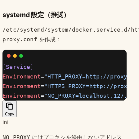
systemd 設定（推奨）
/etc/systemd/system/docker.service.d/ht
proxy.conf
を作成：
[Service]
Environment
=
"HTTP_PROXY=http://proxy.ex
Environment
=
"HTTPS_PROXY=http://proxy.e
Environment
=
"NO_PROXY=localhost,127.0.0
Copy
ini
NO_PROXY
にはプロキシを経由しないアドレス