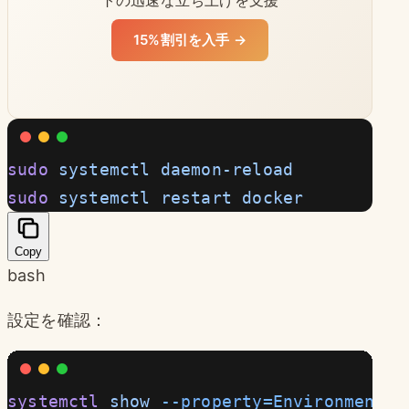
15%割引を入手 →
sudo
 systemctl
 daemon-reload
sudo
 systemctl
 restart
 docker
Copy
bash
設定を確認：
systemctl
 show
 --property=Environment
 d