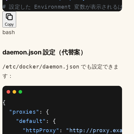
# 設定した Environment 変数が表示されるはず
Copy
bash
daemon.json 設定（代替案）
/etc/docker/daemon.json
でも設定できま
す：
{
  "proxies"
: {
    "default"
: {
      "httpProxy"
: 
"http://proxy.exampl