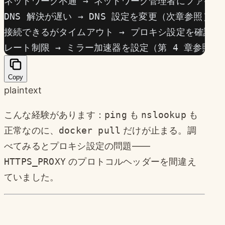
ネットワーク不通 → ネットワーク管理者にファイア
DNS 解決が遅い → DNS 設定を変更（次章参照）
接続できるがタイムアウト → プロキシ設定を確認（第
レート制限 → ミラー加速器を設定（第 4 章参照）
Copy
plaintext
こんな経験があります：
ping
も
nslookup
も
正常なのに、
docker pull
だけが止まる。調
べてみるとプロキシ設定の問題——
HTTPS_PROXY
のプロトコルヘッダーを間違え
ていました。