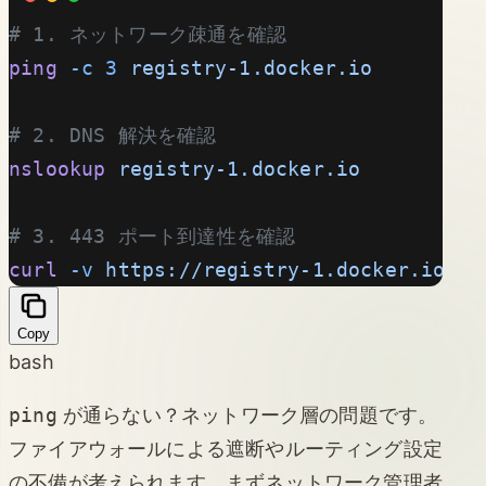
# 1. ネットワーク疎通を確認
ping
 -c
 3
 registry-1.docker.io
# 2. DNS 解決を確認
nslookup
 registry-1.docker.io
# 3. 443 ポート到達性を確認
curl
 -v
 https://registry-1.docker.io/v2
Copy
bash
ping
が通らない？ネットワーク層の問題です。
ファイアウォールによる遮断やルーティング設定
の不備が考えられます。まずネットワーク管理者