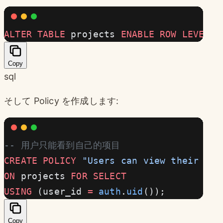
ALTER
 TABLE
 projects 
ENABLE
 ROW
 LEVEL
 S
Copy
sql
そして Policy を作成します:
-- 用户只能看到自己的项目
CREATE
 POLICY
 "Users can view their own
ON
 projects 
FOR
 SELECT
USING
 (user_id 
=
 auth
.
uid
());
Copy