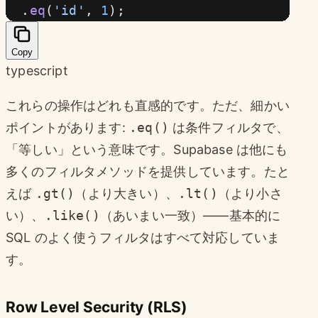
  .
eq
(
'id'
, 
1
);
Copy
typescript
これらの操作はどれも直感的です。ただ、細かい
ポイントがあります:
.eq()
は条件フィルタで、
「等しい」という意味です。Supabase は他にも
多くのフィルタメソッドを提供しています。たと
えば
.gt()
（より大きい）、
.lt()
（より小さ
い）、
.like()
（あいまい一致）——基本的に
SQL のよく使うフィルタはすべて対応していま
す。
Row Level Security (RLS)