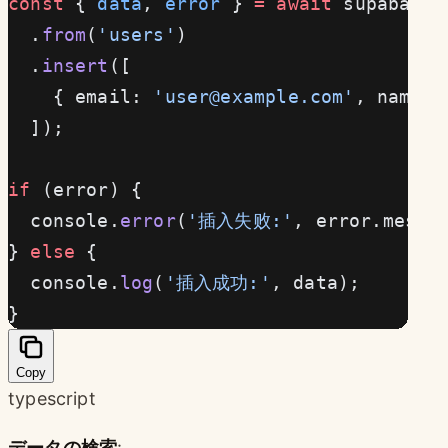
const
 { 
data
, 
error
 } 
=
 await
 supabase
  .
from
(
'users'
)
  .
insert
([
    { email: 
'
user@example.com
'
, name: 
  ]);
if
 (error) {
  console.
error
(
'插入失败:'
, error.messa
} 
else
 {
  console.
log
(
'插入成功:'
, data);
}
Copy
typescript
データの検索
: