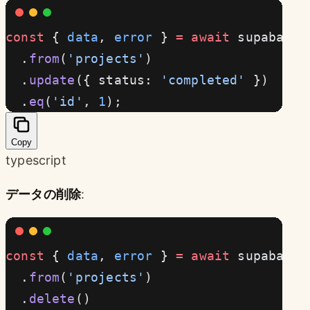
const
 { 
data
, 
error
 } 
=
 await
 supabase
  .
from
(
'projects'
)
  .
update
({ status: 
'completed'
 })
  .
eq
(
'id'
, 
1
);
Copy
typescript
データの削除
:
const
 { 
data
, 
error
 } 
=
 await
 supabase
  .
from
(
'projects'
)
  .
delete
()