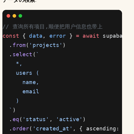
// 查询所有项目,顺便把用户信息也带上
const
 { 
data
, 
error
 } 
=
 await
 supabase
  .
from
(
'projects'
)
  .
select
(
`
    *,
    users (
      name,
      email
    )
  `
)
  .
eq
(
'status'
, 
'active'
)
  .
order
(
'created_at'
, { ascending: 
fal