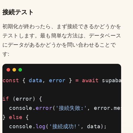
接続テスト
初期化が終わったら、まず接続できるかどうかを
テストします。最も簡単な方法は、データベース
にデータがあるかどうかを問い合わせることで
す:
const
 { 
data
, 
error
 } 
=
 await
 supabase.
if
 (error) {
  console.
error
(
'接続失敗:'
, error.messa
} 
else
 {
  console.
log
(
'接続成功!'
, data);