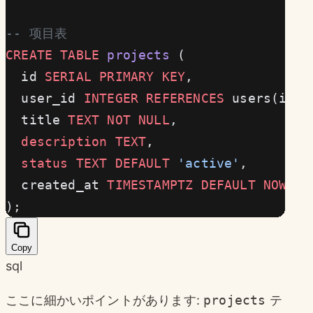
-- 项目表
CREATE
 TABLE
 projects
 (
  id 
SERIAL
 PRIMARY KEY
,
  user_id 
INTEGER
 REFERENCES
 users(id),
  title 
TEXT
 NOT NULL
,
  description
 TEXT
,
  status
 TEXT
 DEFAULT
 'active'
,
  created_at 
TIMESTAMPTZ
 DEFAULT
 NOW
()
);
Copy
sql
ここに細かいポイントがあります:
projects
テ