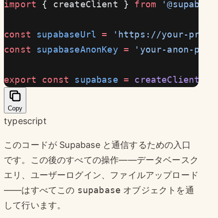
import
 { createClient } 
from
 '@supabase
const
 supabaseUrl
 =
 'https://your-proje
const
 supabaseAnonKey
 =
 'your-anon-publ
export
 const
 supabase
 =
 createClient
(su
Copy
typescript
このコードが Supabase と通信するための入口
です。この後のすべての操作——データベースク
エリ、ユーザーログイン、ファイルアップロード
——はすべてこの
supabase
オブジェクトを通
して行います。