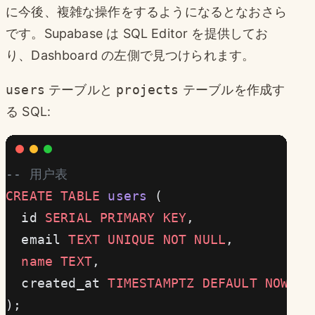
に今後、複雑な操作をするようになるとなおさら
です。Supabase は SQL Editor を提供してお
り、Dashboard の左側で見つけられます。
users
テーブルと
projects
テーブルを作成す
る SQL:
-- 用户表
CREATE
 TABLE
 users
 (
  id 
SERIAL
 PRIMARY KEY
,
  email 
TEXT
 UNIQUE
 NOT NULL
,
  name
 TEXT
,
  created_at 
TIMESTAMPTZ
 DEFAULT
 NOW
()
);