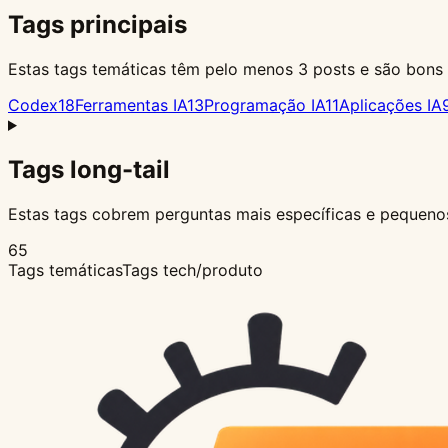
Tags principais
Estas tags temáticas têm pelo menos 3 posts e são bons 
Codex
18
Ferramentas IA
13
Programação IA
11
Aplicações IA
Tags long-tail
Estas tags cobrem perguntas mais específicas e pequeno
65
Tags temáticas
Tags tech/produto