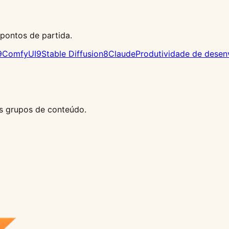
pontos de partida.
9
ComfyUI
9
Stable Diffusion
8
Claude
Produtividade de desen
s grupos de conteúdo.