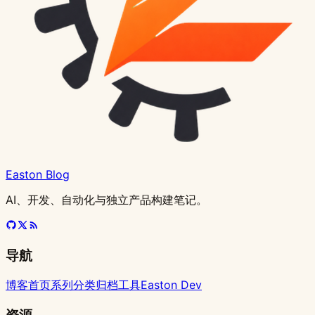
搭
翻
项
杀,
底
建
倍
目
性
封
出
（附
架
能
锁
生
完
构
提
非
产
整
指
升
CF
级
教
南
40%
流
博
程）
量
客
保
系
护
统
源
Easton Blog
的
站
AI、开发、自动化与独立产品构建笔记。
导航
博客首页
系列
分类
归档
工具
Easton Dev