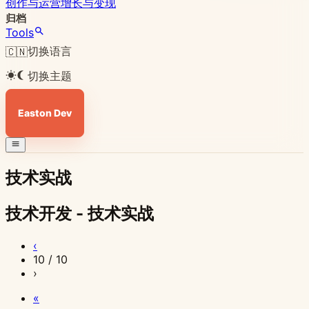
创作与运营
增长与变现
归档
Tools
切换语言
🇨🇳
切换主题
Easton Dev
技术实战
技术开发 - 技术实战
2025
2025
2025
2025
2025
‹
年
年
年
年
年
10 / 10
›
11
11
11
11
11
月
月
月
月
月
«
24
24
24
23
21