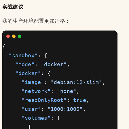
实战建议
我的生产环境配置更加严格：
{
  "sandbox"
: {
    "mode"
: 
"docker"
,
    "docker"
: {
      "image"
: 
"debian:12-slim"
,
      "network"
: 
"none"
,
      "readOnlyRoot"
: 
true
,
      "user"
: 
"1000:1000"
,
      "volumes"
: [
        {