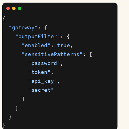
{
  "gateway"
: {
    "outputFilter"
: {
      "enabled"
: 
true
,
      "sensitivePatterns"
: [
        "password"
,
        "token"
,
        "api_key"
,
        "secret"
      ]
    }
  }
}