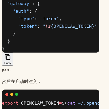
  "gateway"
: {
    "auth"
: {
      "type"
: 
"token"
,
      "token"
: 
"
\$
{OPENCLAW_TOKEN}"
    }
  }
}
Copy
json
然后在启动时注入：
export
 OPENCLAW_TOKEN
=
$(
cat
 ~/.openclaw