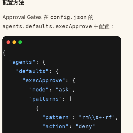
配置方法
Approval Gates 在
config.json
的
agents.defaults.execApprove
中配置：
{
  "agents"
: {
    "defaults"
: {
      "execApprove"
: {
        "mode"
: 
"ask"
,
        "patterns"
: [
          {
            "pattern"
: 
"rm
\\
s+-rf"
,
            "action"
: 
"deny"