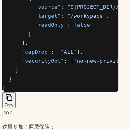
          "source"
: 
"${PROJECT_DIR}/san
          "target"
: 
"/workspace"
,
          "readOnly"
: 
false
        }
      ],
      "capDrop"
: [
"ALL"
],
      "securityOpt"
: [
"no-new-privilege
    }
  }
}
Copy
json
这里多加了两层保险：