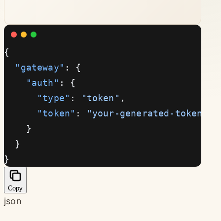
{
  "gateway"
: {
    "auth"
: {
      "type"
: 
"token"
,
      "token"
: 
"your-generated-token-he
    }
  }
}
Copy
json