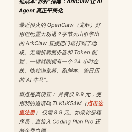
低成本“养虾”指南：ArkClaw 让 AI
Agent 真正平民化
最近很火的 OpenClaw（龙虾）好
用但配置太劝退？字节火山引擎出
的 ArkClaw 直接把门槛打到了地
板。无需折腾服务器和 Token 配
置，一键就能拥有一个 24 小时在
线、能控浏览器、跑脚本、管日历
的“AI 牛马”。
重点是真便宜： 月费仅 9.9 元，使
用我的邀请码 ZLKUK54M（
点击这
里注册
） 仅需 8.9 元。如果你是程
序员，直接入 Coding Plan Pro 还
能免费白嫖。