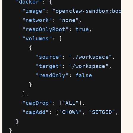
    "docker"
: {
      "image"
: 
"openclaw-sandbox:bookwo
      "network"
: 
"none"
,
      "readOnlyRoot"
: 
true
,
      "volumes"
: [
        {
          "source"
: 
"./workspace"
,
          "target"
: 
"/workspace"
,
          "readOnly"
: 
false
        }
      ],
      "capDrop"
: [
"ALL"
],
      "capAdd"
: [
"CHOWN"
, 
"SETGID"
, 
"SE
    }
  }