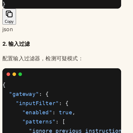
}
Copy
json
2. 输入过滤
配置输入过滤器，检测可疑模式：
{
  "gateway"
: {
    "inputFilter"
: {
      "enabled"
: 
true
,
      "patterns"
: [
        "ignore previous instructions"
,