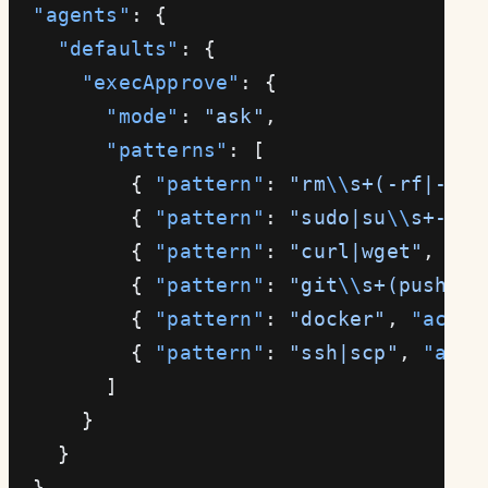
  "agents"
: {
    "defaults"
: {
      "execApprove"
: {
        "mode"
: 
"ask"
,
        "patterns"
: [
          { 
"pattern"
: 
"rm
\\
s+(-rf|-fr)
          { 
"pattern"
: 
"sudo|su
\\
s+-"
, 
          { 
"pattern"
: 
"curl|wget"
, 
"ac
          { 
"pattern"
: 
"git
\\
s+(push|fo
          { 
"pattern"
: 
"docker"
, 
"actio
          { 
"pattern"
: 
"ssh|scp"
, 
"acti
        ]
      }
    }
  }