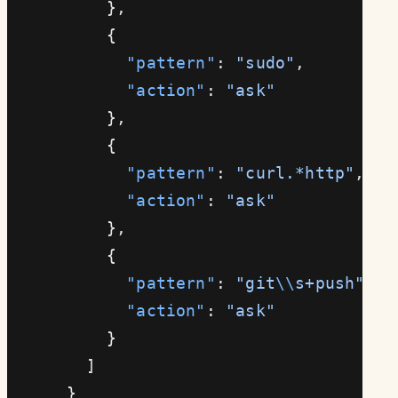
          },
          {
            "pattern"
: 
"sudo"
,
            "action"
: 
"ask"
          },
          {
            "pattern"
: 
"curl.*http"
,
            "action"
: 
"ask"
          },
          {
            "pattern"
: 
"git
\\
s+push"
,
            "action"
: 
"ask"
          }
        ]
      }