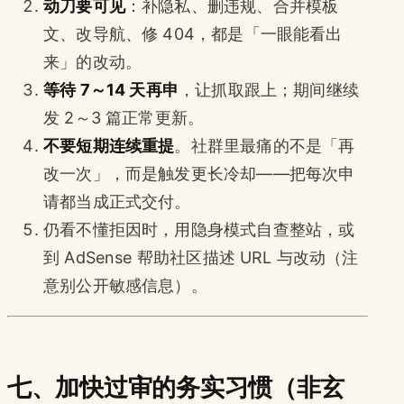
动刀要可见
：补隐私、删违规、合并模板
文、改导航、修 404，都是「一眼能看出
来」的改动。
等待 7～14 天再申
，让抓取跟上；期间继续
发 2～3 篇正常更新。
不要短期连续重提
。社群里最痛的不是「再
改一次」，而是触发更长冷却——把每次申
请都当成正式交付。
仍看不懂拒因时，用隐身模式自查整站，或
到 AdSense 帮助社区描述 URL 与改动（注
意别公开敏感信息）。
七、加快过审的务实习惯（非玄