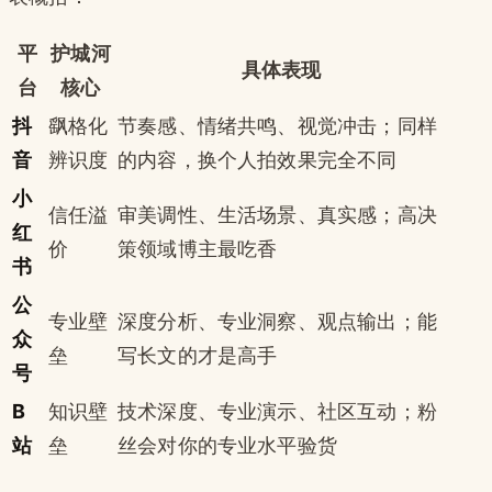
平
护城河
具体表现
台
核心
抖
飖格化
节奏感、情绪共鸣、视觉冲击；同样
音
辨识度
的内容，换个人拍效果完全不同
小
信任溢
审美调性、生活场景、真实感；高决
红
价
策领域博主最吃香
书
公
专业壁
深度分析、专业洞察、观点输出；能
众
垒
写长文的才是高手
号
B
知识壁
技术深度、专业演示、社区互动；粉
站
垒
丝会对你的专业水平验货