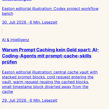
Easton editorial illustration: Codex project workflow
bench
30. Juli 2026 · 6 Min. Lesezeit
AI & Intelligenz
Warum Prompt Caching kein Geld spart: AI-
Coding-Agents mit prompt-cache-skills
prüfen
Easton editorial illustration: central cache vault with
stacked prompt blocks, cold request entering the
vault, warm request reusing the cached blocks,
small timestamp block diverted away from the
cache
29. Juli 2026 · 6 Min. Lesezeit