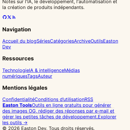
Notes sur l'IA, le développement, l'automatisation et
la création de produits indépendants.
Navigation
Accueil du blog
Séries
Catégories
Archive
Outils
Easton
Dev
Ressources
Technologie
IA & intelligence
Médias
numériques
Tags
Auteur
Mentions légales
Confidentialité
Conditions d’utilisation
RSS
Easton Tools
Outils en ligne gratuits pour générer
des images OG, rédiger des réponses par e-mail et
gérer les petites tâches de développement.
Explorer
les outils →
© 2026 Easton Dev. Tous droits réservés.