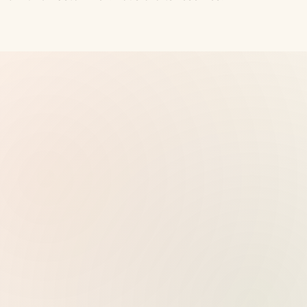
Pub
Vultr - Serveur cloud NVMe haute
performance, 32 emplacements mondiaux,
déploiement Docker en un clic
Voir les tarifs