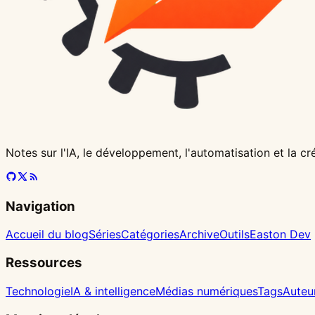
itérer
sur
le
frontend
Notes sur l'IA, le développement, l'automatisation et la c
Navigation
Accueil du blog
Séries
Catégories
Archive
Outils
Easton Dev
Ressources
Technologie
IA & intelligence
Médias numériques
Tags
Auteu