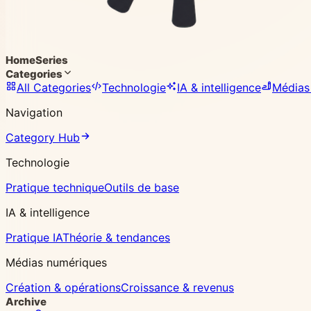
Home
Series
Categories
All Categories
Technologie
IA & intelligence
Médias
Navigation
Category Hub
Technologie
Pratique technique
Outils de base
IA & intelligence
Pratique IA
Théorie & tendances
Médias numériques
Création & opérations
Croissance & revenus
Archive