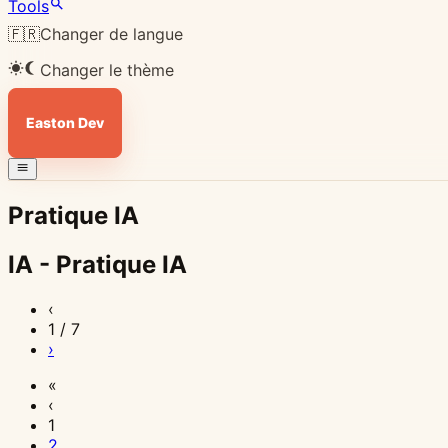
Tools
🇫🇷
Changer de langue
Changer le thème
Easton Dev
Pratique IA
IA - Pratique IA
6
30
29
28
27
26
25
24
23
22
21
20
19
18
17
15
11
9
8
4
26
24
10
8
‹
août
juil.
juil.
juil.
juil.
juil.
juil.
juil.
juil.
juil.
juil.
juil.
juil.
juil.
juil.
juil.
juil.
juil.
juil.
juil.
juin
juin
juin
juin
1 / 7
2026
2026
2026
2026
2026
2026
2026
2026
2026
2026
2026
2026
2026
2026
2026
2026
2026
2026
2026
2026
2026
2026
2026
2026
IA
IA
IA
IA
IA
IA
IA
IA
IA
IA
IA
IA
IA
IA
IA
IA
IA
IA
IA
IA
IA
IA
IA
IA
›
&
&
&
&
&
&
&
&
&
&
&
&
&
&
&
&
&
&
&
&
&
&
&
&
«
intelligence
intelligence
intelligence
intelligence
intelligence
intelligence
intelligence
intelligence
intelligence
intelligence
intelligence
intelligence
intelligence
intelligence
intelligence
intelligence
intelligence
intelligence
intelligence
intelligence
intelligence
intelligence
intelligence
intelligence
‹
1
Codex
TDD
Pourquoi
Utiliser
Échecs
Sécurité
Guide
Automatiser
Créer
Agrandir
Optimiser
Utiliser
ControlNet
Mnemo
Utiliser
Automatiser
Codex
Codex
Guide
Guide
Comment
Utiliser
female-
ADHD
2