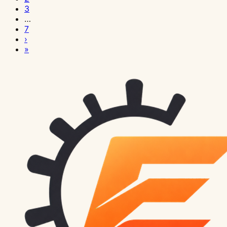
Computer
avec
le
LazyCodex
avec
de
pratique
des
des
et
ComfyUI
les
dans
avec
macos-
les
vs
pour
pratique
Codex
écrire
Codex
portrait-
pour
3
Use
Codex
Prompt
avec
Codex
Codex
Codex
séries
vidéos
retoucher
avec
LoRA
ComfyUI
Ollama
app-
issues,
Claude
la
Codex
Worktree
AGENTS.md
:
director
Coding
…
et
:
Cache
Codex
:
en
Skills
d’images
ComfyUI
une
peu
dans
:
:
skills
changelogs
Code
revue
Cloud
:
pour
guide
:
Agents
7
›
le
faire
ne
:
pourquoi
pratique
et
avec
avec
image
de
ComfyUI
maîtriser
mémoire
pour
et
vs
de
:
développer
donner
complet
transformer
:
»
navigateur
écrire
réduit
mémoire
l'IA
:
Plugins
l’API
Wan
dans
VRAM
:
pose
locale
créer
contrôles
Cursor
code
confier
plusieurs
à
pour
les
un
intégré
le
pas
de
casse
permissions,
:
ComfyUI
et
ComfyUI
:
poids,
et
et
des
de
:
:
une
tâches
Codex
débuter
prompts
moteur
en
test
la
projet,
le
sandbox
transformer
AnimateDiff
:
SDXL,
empilement
cadrage
déploiement
apps
documentation
choisir
faire
tâche
IA
vos
avec
de
de
pratique
à
facture
planification
code
et
les
Hires
FLUX
et
avec
Mac
avec
avec
relire
GitHub
en
règles
le
portrait
raisonnement
:
l'IA
:
et
et
protection
workflows
Fix,
et
cohérence
OpenPose,
avec
codex
de
vos
à
parallèle
de
CLI,
IA
parallèle
laisser
avant
diagnostiquer
validation
comment
contre
d'équipe
FaceDetailer
vidéo
du
Canny
un
exec
vrais
PR
un
sans
projet
l'extension
en
façon
l'agent
de
vos
valider
les
en
et
sur
personnage
et
agent
workflows,
par
agent
polluer
IDE,
Skill
Tree-
voir
passer
agents
ses
fuites
capacités
inpainting
un
Depth
IA
pas
l'IA
cloud
le
Codex
réutilisable
of-
les
au
avec
changements
de
réutilisables
GPU
avec
sans
et
dépôt
Cloud
Thought
pages,
vert
prompt-
secrets
de
des
lui
valider
et
manipuler
cache-
6
benchmarks
laisser
le
l'app
les
skills
à
tout
résultat
desktop
apps
8
modifier
et
Go