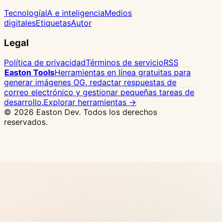
Tecnología
IA e inteligencia
Medios
digitales
Etiquetas
Autor
Legal
Política de privacidad
Términos de servicio
RSS
Easton Tools
Herramientas en línea gratuitas para
generar imágenes OG, redactar respuestas de
correo electrónico y gestionar pequeñas tareas de
desarrollo.
Explorar herramientas →
© 2026 Easton Dev. Todos los derechos
reservados.
Anuncio
Vultr - Servidor cloud NVMe de alto
rendimiento, 32 ubicaciones globales, despliegue
Docker con un clic
Ver precios