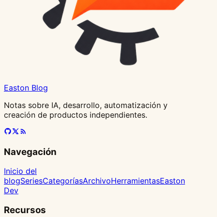
e
el
itere
resultado
el
frontend
Easton Blog
Notas sobre IA, desarrollo, automatización y
creación de productos independientes.
Navegación
Inicio del
blog
Series
Categorías
Archivo
Herramientas
Easton
Dev
Recursos