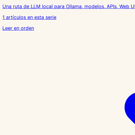
Una ruta de LLM local para Ollama, modelos, APIs, Web UI
1 artículos en esta serie
Leer en orden