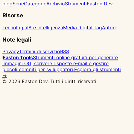
blog
Serie
Categorie
Archivio
Strumenti
Easton Dev
Risorse
Tecnologia
IA e intelligenza
Media digitali
Tag
Autore
Note legali
Privacy
Termini di servizio
RSS
Easton Tools
Strumenti online gratuiti per generare
immagini OG, scrivere risposte e-mail e gestire
piccoli compiti per sviluppatori.
Esplora gli strumenti
→
© 2026 Easton Dev. Tutti i diritti riservati.
Pubbl.
Vultr - Cloud server NVMe ad alte
prestazioni, 32 location globali, deploy Docker con
un clic
Vedi prezzi