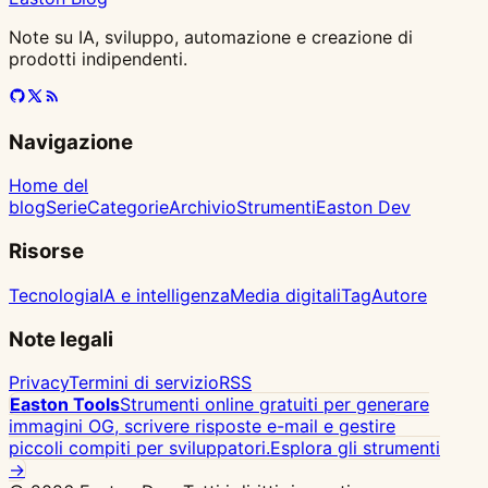
Note su IA, sviluppo, automazione e creazione di
prodotti indipendenti.
Navigazione
Home del
blog
Serie
Categorie
Archivio
Strumenti
Easton Dev
Risorse
Tecnologia
IA e intelligenza
Media digitali
Tag
Autore
Note legali
Privacy
Termini di servizio
RSS
Easton Tools
Strumenti online gratuiti per generare
immagini OG, scrivere risposte e-mail e gestire
piccoli compiti per sviluppatori.
Esplora gli strumenti
→