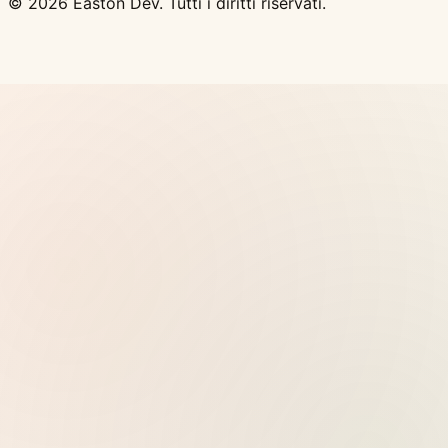
© 2026 Easton Dev. Tutti i diritti riservati.
Pubbl.
Vultr - Cloud server NVMe ad alte
prestazioni, 32 location globali, deploy Docker con
un clic
Vedi prezzi