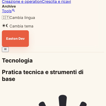
Creazione e operation
Crescita e ricavi
Archive
Tools
🇮🇹
Cambia lingua
Cambia tema
Easton Dev
Tecnologia
Pratica tecnica e strumenti di
base
5
giu
2026
Tecnologia