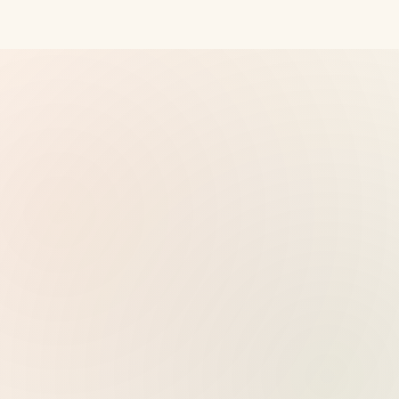
Pubbl.
Vultr - Cloud server NVMe ad alte
prestazioni, 32 location globali, deploy Docker con
un clic
Vedi prezzi