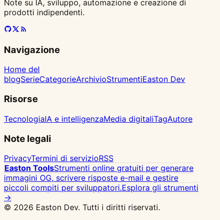
Note su IA, sviluppo, automazione e creazione di
prodotti indipendenti.
Navigazione
Home del
blog
Serie
Categorie
Archivio
Strumenti
Easton Dev
Risorse
Tecnologia
IA e intelligenza
Media digitali
Tag
Autore
Note legali
Privacy
Termini di servizio
RSS
Easton Tools
Strumenti online gratuiti per generare
immagini OG, scrivere risposte e-mail e gestire
piccoli compiti per sviluppatori.
Esplora gli strumenti
→
© 2026 Easton Dev. Tutti i diritti riservati.