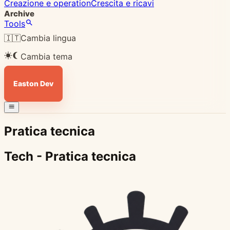
Creazione e operation
Crescita e ricavi
Archive
Tools
🇮🇹
Cambia lingua
Cambia tema
Easton Dev
Pratica tecnica
Tech - Pratica tecnica
5
giu
2026
Tecnologia
Dev