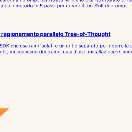
a e un metodo in 5 passi per creare il tuo Skill di prompt.
 ragionamento parallelo Tree-of-Thought
K che usa rami isolati e un critic separato per ridurre l
t, meccanismo dei frame, casi d'uso, installazione e limiti