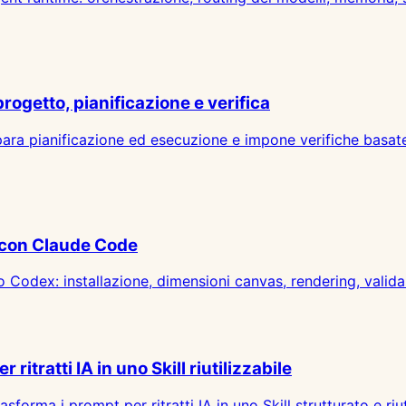
getto, pianificazione e verifica
pianificazione ed esecuzione e impone verifiche basate su
d con Claude Code
 Codex: installazione, dimensioni canvas, rendering, validaz
ritratti IA in uno Skill riutilizzabile
orma i prompt per ritratti IA in uno Skill strutturato e riut