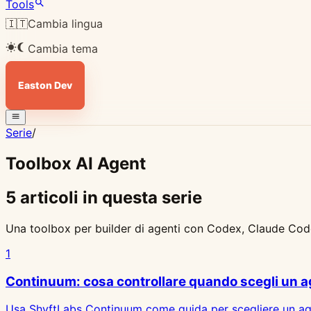
Tools
🇮🇹
Cambia lingua
Cambia tema
Easton Dev
Serie
/
Toolbox AI Agent
5 articoli in questa serie
Una toolbox per builder di agenti con Codex, Claude Code, r
1
Continuum: cosa controllare quando scegli un 
Usa ShyftLabs Continuum come guida per scegliere un agen