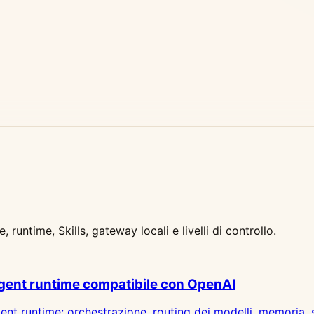
untime, Skills, gateway locali e livelli di controllo.
agent runtime compatibile con OpenAI
t runtime: orchestrazione, routing dei modelli, memoria, 