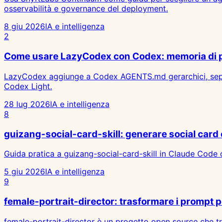
osservabilità e governance del deployment.
8 giu 2026
IA e intelligenza
2
Come usare LazyCodex con Codex: memoria di pro
LazyCodex aggiunge a Codex AGENTS.md gerarchici, separa 
Codex Light.
28 lug 2026
IA e intelligenza
8
guizang-social-card-skill: generare social car
Guida pratica a guizang-social-card-skill in Claude Code o
5 giu 2026
IA e intelligenza
9
female-portrait-director: trasformare i prompt per 
female-portrait-director è un progetto open source che trasf