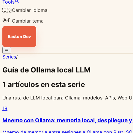
Tools
🇪🇸
Cambiar idioma
Cambiar tema
Easton Dev
Series
/
Guía de Ollama local LLM
1 artículos en esta serie
Una ruta de LLM local para Ollama, modelos, APIs, Web UI
19
Mnemo con Ollama: memoria local, despliegue y 
Mnemo da memoria entre sesiones a Ollama con Rust, SQLit