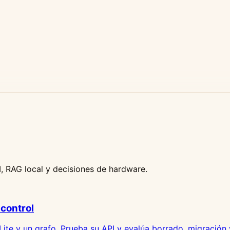
, RAG local y decisiones de hardware.
control
e y un grafo. Prueba su API y evalúa borrado, migración y 