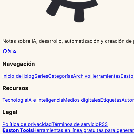
Notas sobre IA, desarrollo, automatización y creación de
Navegación
Inicio del blog
Series
Categorías
Archivo
Herramientas
Easto
Recursos
Tecnología
IA e inteligencia
Medios digitales
Etiquetas
Autor
Legal
Política de privacidad
Términos de servicio
RSS
Easton Tools
Herramientas en línea gratuitas para genera