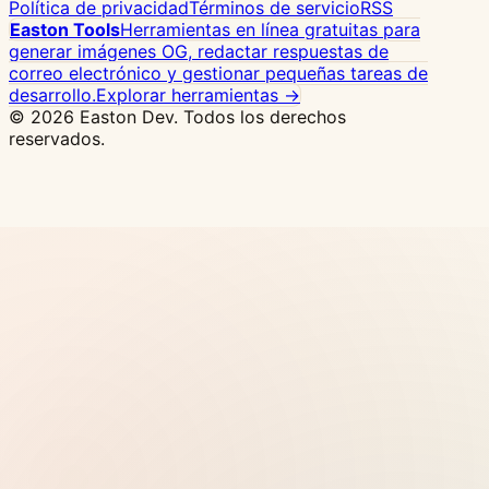
Política de privacidad
Términos de servicio
RSS
Easton Tools
Herramientas en línea gratuitas para
generar imágenes OG, redactar respuestas de
correo electrónico y gestionar pequeñas tareas de
desarrollo.
Explorar herramientas →
© 2026 Easton Dev. Todos los derechos
reservados.
Anuncio
Vultr - Servidor cloud NVMe de alto
rendimiento, 32 ubicaciones globales, despliegue
Docker con un clic
Ver precios