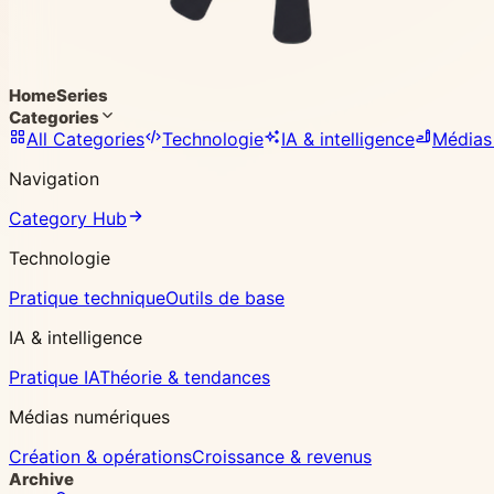
Home
Series
Categories
All Categories
Technologie
IA & intelligence
Médias
Navigation
Category Hub
Technologie
Pratique technique
Outils de base
IA & intelligence
Pratique IA
Théorie & tendances
Médias numériques
Création & opérations
Croissance & revenus
Archive