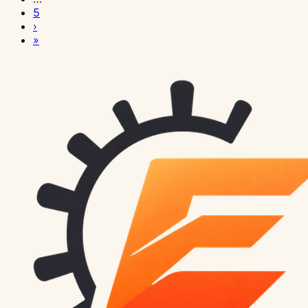
5
›
»