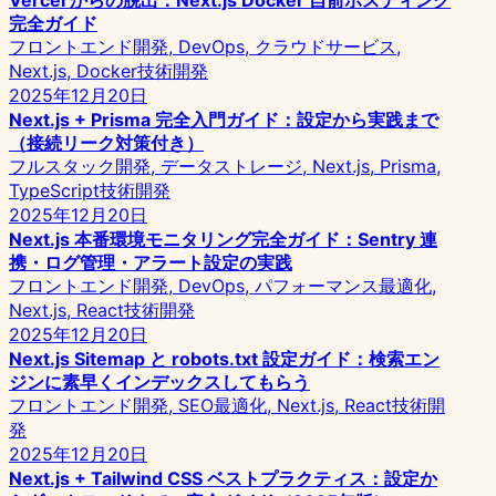
Vercel からの脱出：Next.js Docker 自前ホスティング
完全ガイド
フロントエンド開発, DevOps, クラウドサービス,
Next.js, Docker
技術開発
2025年12月20日
Next.js + Prisma 完全入門ガイド：設定から実践まで
（接続リーク対策付き）
フルスタック開発, データストレージ, Next.js, Prisma,
TypeScript
技術開発
2025年12月20日
Next.js 本番環境モニタリング完全ガイド：Sentry 連
携・ログ管理・アラート設定の実践
フロントエンド開発, DevOps, パフォーマンス最適化,
Next.js, React
技術開発
2025年12月20日
Next.js Sitemap と robots.txt 設定ガイド：検索エン
ジンに素早くインデックスしてもらう
フロントエンド開発, SEO最適化, Next.js, React
技術開
発
2025年12月20日
Next.js + Tailwind CSS ベストプラクティス：設定か