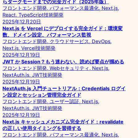
らダークモードまでの完全ガイド（2025年版）
フロントエンド開発, パフォーマンス最適化, Next.js,
React, TypeScript
技術開発
2025年12月20日
Next.js を Vercel にデプロイする完全ガイド：環境変
数、ドメイン設定、パフォーマンス監視
フロントエンド開発, クラウドサービス, DevOps,
Next.js, Vercel
技術開発
2025年12月19日
JWT か Session？もう迷わない、読めば要点が掴める
フロントエンド開発, Webセキュリティ, Next.js,
NextAuth.js, JWT
技術開発
2025年12月19日
NextAuth.js 入門チュートリアル：Credentials ログイ
ン設定とセッション管理完全ガイド
フロントエンド開発, ユーザー認証, Next.js,
NextAuth.js, JWT
技術開発
2025年12月19日
Next.js キャッシュメカニズム完全ガイド：revalidate
の正しい使用タイミングを習得する
フロントエンド開発, パフォーマンス最適化, Next.js,