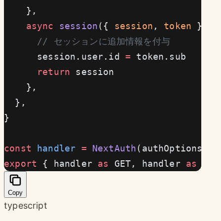
    },
    async
 session
({ 
session
, 
token
 }) {
      // セッションに追加情報を付与
      session.user.id 
=
 token.sub
      return
 session
    },
  },
}
const
 handler
 =
 NextAuth
(authOptions)
export
 { handler 
as
 GET, handler 
as
 POS
Copy
typescript