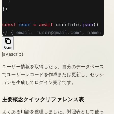
  }
})
const
 user
 =
 await
 userInfo.
json
()
// { email: "
user@gmail.com
", name: "
Copy
javascript
ユーザー情報を取得したら、自分のデータベース
でユーザーレコードを作成または更新し、セッシ
ョンを生成してログイン完了です。
主要概念クイックリファレンス表
よくある用語を整理しました。対照表として使っ