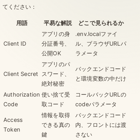
てください：
用語
平易な解説
どこで見られるか
アプリの身
.env.localファイ
Client ID
分証番号、
ル、ブラウザURLパ
公開OK
ラメータ
アプリのパ
バックエンドコード
Client Secret
スワード、
と環境変数の中だけ
絶対秘密
Authorization
使い捨て受
コールバックURLの
Code
取コード
codeパラメータ
情報を取得
バックエンドコード
Access
できる真の
内、フロントには渡
Token
鍵
さない