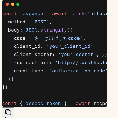
const
 response
 =
 await
 fetch
(
'https://o
  method: 
'POST'
,
  body: 
JSON
.
stringify
({
    code: 
'さっき取得したcode'
,
    client_id: 
'your_client_id'
,
    client_secret: 
'your_secret'
, 
// 
    redirect_uri: 
'http://localhost:300
    grant_type: 
'authorization_code'
  })
})
const
 { 
access_token
 } 
=
 await
 response