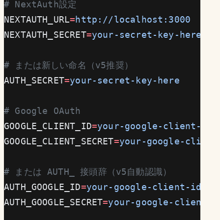
# NextAuth設定
NEXTAUTH_URL
=
http://localhost:3000
NEXTAUTH_SECRET
=
your-secret-key-here
# または新しい命名（v5推奨）
AUTH_SECRET
=
your-secret-key-here
# Google OAuth
GOOGLE_CLIENT_ID
=
your-google-client-id
GOOGLE_CLIENT_SECRET
=
your-google-client
# または AUTH_ 接頭辞（v5自動認識）
AUTH_GOOGLE_ID
=
your-google-client-id
AUTH_GOOGLE_SECRET
=
your-google-client-s