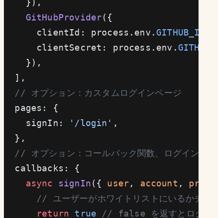
    }),
    GitHubProvider
({
      clientId: process.env.
GITHUB_ID
!
,
      clientSecret: process.env.
GITHUB_
    }),
  ],
  // オプション：カスタムログインページ
  pages: {
    signIn: 
'/login'
,
  },
  // オプション：コールバック関数、ログイン後
  callbacks: {
    async
 signIn
({ 
user
, 
account
, 
profi
      // ユーザーがホワイトリストにいるかチェ
      return
 true
 // false を返すとログイ