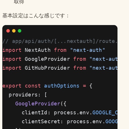
取得
基本設定はこんな感じです：
// app/api/auth/[...nextauth]/route.ts
import
 NextAuth 
from
 "next-auth"
import
 GoogleProvider 
from
 "next-auth/p
import
 GitHubProvider 
from
 "next-auth/p
export
 const
 authOptions
 =
 {
  providers: [
    GoogleProvider
({
      clientId: process.env.
GOOGLE_CLIE
      clientSecret: process.env.
GOOGLE_