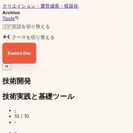
クリエイション・運営
成長・収益化
Archive
Tools
言語を切り替える
🇯🇵
テーマを切り替える
Easton Dev
技術開発
技術実践と基礎ツール
2025
2025
2025
2025
2025
2025
2025
2025
2025
‹
年
年
年
年
年
年
年
年
年
10 / 10
›
11
11
11
11
11
11
11
11
11
月
月
月
月
月
月
月
月
月
«