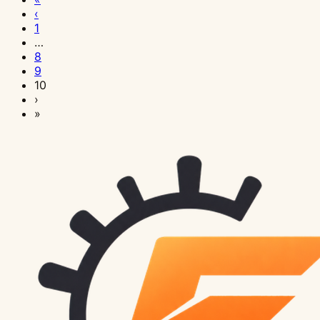
24
24
24
24
24
24
23
23
21
‹
日
日
日
日
日
日
日
日
日
1
技
技
技
技
技
技
技
技
技
…
術
術
術
術
術
術
術
術
術
8
開
開
開
開
開
開
開
開
開
9
発
発
発
発
発
発
発
発
発
10
›
Astro
フ
Git
Next.js
React
Vue
2025
React
Cloudflare
»
Content
ロ
応
15
に
3
年
19
オ
Collections
ン
用
実
疲
+
版
の
リ
完
ト
テ
践：
れ
TypeScript
ブ
フ
ジ
全
エ
ク
週
た？
ベ
ロ
ォ
ン
ガ
ン
ニ
末
Svelte
ス
グ
ー
IP
イ
ド
ッ
で
5
ト
フ
ム、
ホ
ド：
性
ク：
本
で
プ
レ
ま
ワ
概
能
チ
番
コ
ラ
ー
だ
イ
念
最
ー
級
ー
ク
ム
30
ト
か
適
ム
ブ
ド
テ
ワ
行？
リ
ら
化
開
ロ
半
ィ
ー
Actions
ス