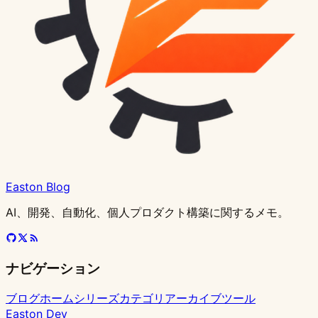
Schema
の
発
グ
減・
ス：
ク
で
ト
検
実
と
シ
性
2025
選
一
設
証
践：
ブ
ス
能
年
定
気
定：
の
Core
ラ
テ
2
版
ガ
に
非
実
Web
ン
ム
倍
エ
イ
短
CF
践
Vitals
チ
を
（完
ン
ド：
縮、
ト
ま
満
管
構
全
タ
Hugo、
パ
ラ
で
点
理
築
チ
ー
Astro、
フ
フ
攻
の
し
ュ
プ
Hexo
ォ
ィ
略
ベ
た
ー
ラ
ど
ー
ッ
ス
方
ト
イ
れ
マ
ク
Easton Blog
ト
法
リ
ズ
を
ン
を
AI、開発、自動化、個人プロダクト構築に関するメモ。
プ
ア
構
選
ス
遮
ラ
ル
成
ぶ？
40%
断
ク
付
ガ
向
し
ナビゲーション
テ
き）
イ
上
て
ィ
ド
オ
ブログホーム
シリーズ
カテゴリ
アーカイブ
ツール
ス
リ
Easton Dev