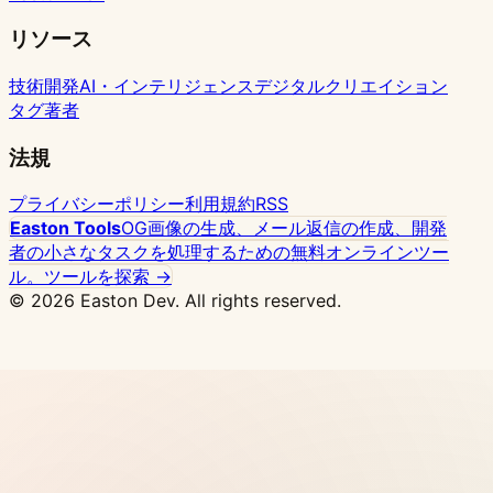
ジ
リソース
ン
を
技術開発
AI・インテリジェンス
デジタルクリエイション
守
タグ
著者
る
3
法規
つ
プライバシーポリシー
利用規約
RSS
の
Easton Tools
OG画像の生成、メール返信の作成、開発
方
者の小さなタスクを処理するための無料オンラインツー
法
ル。
ツールを探索 →
© 2026 Easton Dev. All rights reserved.
広告
Vultr - 高性能NVMeクラウドサーバー、世界32
拠点、Dockerワンクリック展開対応
価格を見る