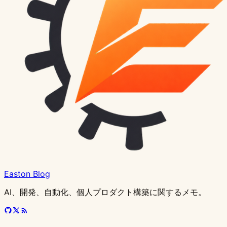
ル
3
ム
リ
全
ト
Stripe
全
React
実
テ
と
ム
+
型
完
エ
か
PostgreSQL、
カ
と
解
メ
ス
編
機
モ
ク
ガ
規
決
ガ
Testing
践
ム
SSE
エ
Prettier
安
全
ラ
ら
MySQL、
ス
Suspense
決
ー
ト
集
能
デ
エ
イ
範
済
イ
Library
ガ
を
の
ラ
+
全
ガ
ー
レ
MongoDB
タ
実
策：
タ
プ
の
の
ル
ス
ド：
に
の
ド：
完
イ
設
正
ー
Husky
の
イ
処
ー
と
マ
践
遠
処
ラ
コ
正
設
ト
価
沿
完
S3/
全
ド
計
し
を
オ
実
ド：
理
ト
ク
イ
ガ
回
理
ク
ツ
し
定、
＋
格、
っ
全
七
設
か
い
上
ー
践
キ
の
制
ラ
ズ
イ
り
の
テ
と
い
コ
2000
支
た
実
牛
定
ら
使
手
ル
ャ
ベ
限
ウ
ガ
ド
を
完
ィ
実
開
ス
回
払
コ
装
云
ガ
実
い
に
イ
ッ
ス
ま
ド
イ
減
全
ス
践
き
ト
補
い
ー
ガ
署
イ
装
方
処
ン
シ
ト
で
サ
ド：
ら
ガ
事
方
確
完
方
ド
イ
名
ド
ま
理
ワ
ュ
プ
完
ー
技
す
イ
例
認、
を
法、
を
ド
付
で
す
ン
戦
ラ
全
ビ
術
8
ド：
失
極
学
AI
き
完
る
構
略、
ク
実
ス
実
つ
入
敗
限
生
に
URL
全
5
築
ス
テ
践
の
装
の
門
対
ま
無
書
直
ガ
つ
ガ
ト
ィ
ガ
完
か
実
か
Easton Blog
策
で
料
か
伝
イ
の
イ
リ
ス
イ
全
ら
践
ら
AI、開発、自動化、個人プロダクト構築に関するメモ。
使
特
せ
の
ド
ポ
ド
ー
ま
ド
比
デ
知
型
い
典
る
実
イ
ミ
で
較
ザ
見
安
倒
と
（実
践
ン
ン
イ
全