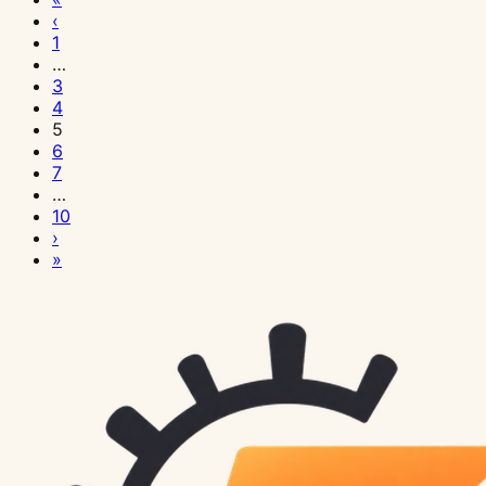
10
10
10
10
10
10
7
7
7
7
7
7
6
6
6
5
5
5
5
5
5
25
25
25
‹
日
日
日
日
日
日
日
日
日
日
日
日
日
日
日
日
日
日
日
日
日
日
日
日
1
技
技
技
技
技
技
技
技
技
技
技
技
技
技
技
技
技
技
技
技
技
技
技
技
…
術
術
術
術
術
術
術
術
術
術
術
術
術
術
術
術
術
術
術
術
術
術
術
術
3
開
開
開
開
開
開
開
開
開
開
開
開
開
開
開
開
開
開
開
開
開
開
開
開
4
発
発
発
発
発
発
発
発
発
発
発
発
発
発
発
発
発
発
発
発
発
発
発
発
5
6
Cursor
も
Cursor
Cursor
Cursor
Cursor
Next.js
Next.js
Next.js
Next.js
Next.js
Next.js
Next.js
Next.js
Next.js
Next.js
Next.js
Next.js
Next.js
Next.js
Next.js
Next.js
Next.js
Next.js
7
…
Composer
う
+
無
Pro
Rules
E
フ
ユ
E2E
管
リ
Error
エ
TypeScript
API
API
API
デ
404
ロ
App
動
国
10
完
使
DeepSeek
料
サ
完
コ
ァ
ニ
テ
理
ア
Boundary
ン
設
パ
Routes
認
ー
&
ー
Router
的
際
›
全
い
API
枠
ブ
全
マ
イ
ッ
ス
画
ル
完
ジ
定
フ
完
証
タ
500
デ
よ
ル
化
»
ガ
方
完
完
ス
ガ
ー
ル
ト
ト：
面
タ
全
ニ
の
ォ
全
と
ベ
エ
ィ
く
ー
完
イ
を
全
全
ク
イ
ス
ア
テ
Playwright
実
イ
ガ
ア
応
ー
ガ
セ
ー
ラ
ン
あ
テ
全
ド：
間
ガ
ガ
リ
ド：
実
ッ
ス
自
践：
ム
イ
リ
用：
マ
イ
キ
ス
ー
グ
る
ィ
ガ
複
違
イ
イ
プ
プ
践：
プ
ト
動
RBAC
チ
ド：
ン
tsconfig
ン
ド：
ュ
選
ペ
状
落
ン
イ
数
え
ド：
ド：
シ
ロ
カ
ロ
実
化
権
ャ
ラ
グ
最
ス
Route
リ
定
ー
態
と
グ
ド：
フ
る
カ
月
ョ
ジ
ー
ー
践：
テ
限
ッ
ン
設
適
最
Handlers
テ
ガ
ジ
管
し
と
next-
ァ
な！
ス
50
ン
ェ
ト
ド
Jest
ス
シ
ト：
タ
定：
化
適
か
ィ：
イ
完
理：
穴
パ
intl
イ
Cursor
タ
回
完
ク
と
完
+
ト
ス
WebSocket
イ
ESLint
と
化
ら
JWT
ド：
全
loading.tsx
と
ラ
ベ