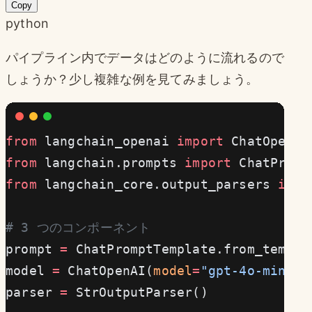
Copy
python
パイプライン内でデータはどのように流れるので
しょうか？少し複雑な例を見てみましょう。
from
 langchain_openai 
import
 ChatOpenAI
from
 langchain.prompts 
import
 ChatPromp
from
 langchain_core.output_parsers 
impo
# 3 つのコンポーネント
prompt 
=
 ChatPromptTemplate.from_templa
model 
=
 ChatOpenAI(
model
=
"gpt-4o-mini"
)
parser 
=
 StrOutputParser()