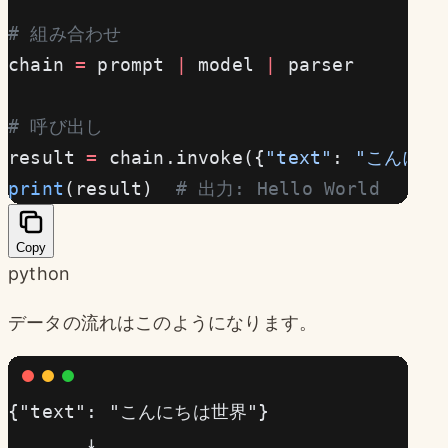
# 組み合わせ
chain 
=
 prompt 
|
 model 
|
 parser
# 呼び出し
result 
=
 chain.invoke({
"text"
: 
"こんにち
print
(result)  
# 出力: Hello World
Copy
python
データの流れはこのようになります。
{"text": "こんにちは世界"}
       ↓