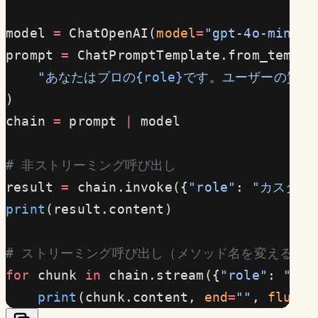
model 
=
 ChatOpenAI(
model
=
"gpt-4o-mini"
)
prompt 
=
 ChatPromptTemplate.from_templa
    "あなたはプロの
{role}
です。ユーザーの質問
)
chain 
=
 prompt 
|
 model
# 非ストリーミング呼び出し
result 
=
 chain.invoke({
"role"
: 
"カスタマ
print
(result.content)
# ストリーミング呼び出し（メソッド名を変えるだ
for
 chunk 
in
 chain.stream({
"role"
: 
"カ
    print
(chunk.content, 
end
=
""
, 
flush
=