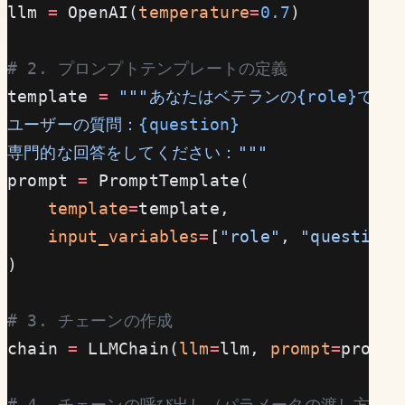
llm 
=
 OpenAI(
temperature
=
0.7
)
# 2. プロンプトテンプレートの定義
template 
=
 """あなたはベテランの
{role}
です
ユーザーの質問：
{question}
専門的な回答をしてください："""
prompt 
=
 PromptTemplate(
    template
=
template,
    input_variables
=
[
"role"
, 
"question"
)
# 3. チェーンの作成
chain 
=
 LLMChain(
llm
=
llm, 
prompt
=
prompt
# 4. チェーンの呼び出し（パラメータの渡し方に