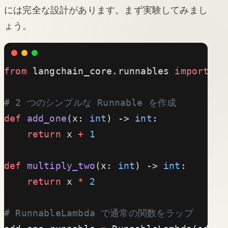
には完全な設計があります。まず実験してみまし
ょう。
from
 langchain_core.runnables 
import
 Ru
# 2 つのシンプルな Runnable を作成
def
 add_one
(x: 
int
) -> 
int
:
    return
 x 
+
 1
def
 multiply_two
(x: 
int
) -> 
int
:
    return
 x 
*
 2
# RunnableLambda で通常の関数をラップ