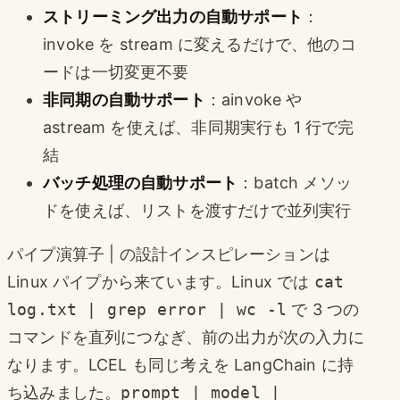
ストリーミング出力の自動サポート
：
invoke を stream に変えるだけで、他のコ
ードは一切変更不要
非同期の自動サポート
：ainvoke や
astream を使えば、非同期実行も 1 行で完
結
バッチ処理の自動サポート
：batch メソッ
ドを使えば、リストを渡すだけで並列実行
パイプ演算子 | の設計インスピレーションは
Linux パイプから来ています。Linux では
cat
log.txt | grep error | wc -l
で 3 つの
コマンドを直列につなぎ、前の出力が次の入力に
なります。LCEL も同じ考えを LangChain に持
ち込みました。
prompt | model |