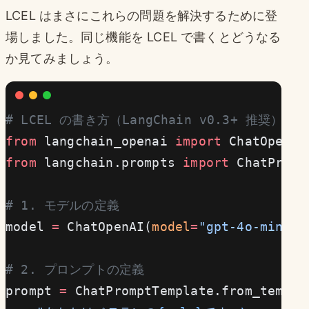
LCEL はまさにこれらの問題を解決するために登
場しました。同じ機能を LCEL で書くとどうなる
か見てみましょう。
# LCEL の書き方（LangChain v0.3+ 推奨）
from
 langchain_openai 
import
 ChatOpenAI
from
 langchain.prompts 
import
 ChatPromp
# 1. モデルの定義
model 
=
 ChatOpenAI(
model
=
"gpt-4o-mini"
,
# 2. プロンプトの定義
prompt 
=
 ChatPromptTemplate.from_templa