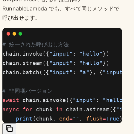
RunnableLambda でも、すべて同じメソッドで
呼び出せます。
# 統一された呼び出し方法
chain.invoke({
"input"
: 
"hello"
})       
chain.stream({
"input"
: 
"hello"
})       
chain.batch([{
"input"
: 
"a"
}, {
"input"
: 
# 非同期バージョン
await
 chain.ainvoke({
"input"
: 
"hello"
})
async
 for
 chunk 
in
 chain.astream({
"inpu
    print
(chunk, 
end
=
""
, 
flush
=
True
)