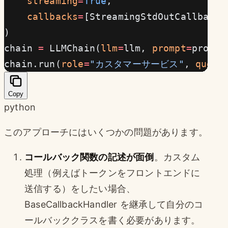
    streaming
=
True
,
    callbacks
=
[StreamingStdOutCallbackH
)
chain 
=
 LLMChain(
llm
=
llm, 
prompt
=
prompt
chain.run(
role
=
"カスタマーサービス"
, 
quest
Copy
python
このアプローチにはいくつかの問題があります。
コールバック関数の記述が面倒
。カスタム
処理（例えばトークンをフロントエンドに
送信する）をしたい場合、
BaseCallbackHandler を継承して自分のコ
ールバッククラスを書く必要があります。