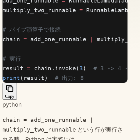
add_one_runnable 
=
 RunnableLambda(add_o
multiply_two_runnable 
=
 RunnableLambda(
# パイプ演算子で接続
chain 
=
 add_one_runnable 
|
 multiply_two
# 実行
result 
=
 chain.invoke(
3
)  
# 3 -> 4 -> 8
print
(result)  
# 出力: 8
Copy
python
chain = add_one_runnable |
multiply_two_runnable
という行が実行さ
れる時、Python は実際には