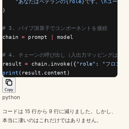
    "あなたはベテランの
{role}
です。
\n
ユーザー
)
# 3. パイプ演算子でコンポーネントを接続
chain 
=
 prompt 
|
 model
# 4. チェーンの呼び出し（入出力マッピングは自
result 
=
 chain.invoke({
"role"
: 
"フロント
print
(result.content)
Copy
python
コードは 15 行から 9 行に減りました。しかし、
本当に凄いのはこれだけではありません。