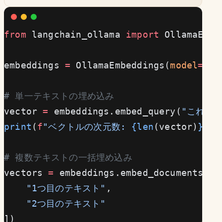
from
 langchain_ollama 
import
 OllamaEmbe
embeddings 
=
 OllamaEmbeddings(
model
=
"no
# 単一テキストの埋め込み
vector 
=
 embeddings.embed_query(
"これは
print
(
f
"ベクトルの次元数: 
{len
(vector)
}
"
) 
# 複数テキストの一括埋め込み
vectors 
=
 embeddings.embed_documents([
    "1つ目のテキスト"
,
    "2つ目のテキスト"
])