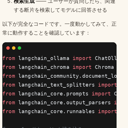
検索生成
—— ユーザーが質問したら、関連
する断片を検索してモデルに回答させる
以下が完全なコードです。一度動かしてみて、正
常に動作することを確認しています：
from
 langchain_ollama 
import
 ChatOllama
from
 langchain_chroma 
import
 Chroma
from
 langchain_community.document_loade
from
 langchain_text_splitters 
import
 Re
from
 langchain_core.prompts 
import
 Chat
from
 langchain_core.output_parsers 
impo
from
 langchain_core.runnables 
import
 Ru