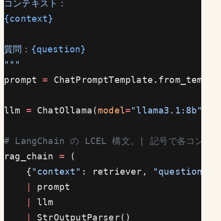
コンテキスト：
{context}
質問：
{question}
"""
prompt 
=
 ChatPromptTemplate.from_templa
llm 
=
 ChatOllama(
model
=
"llama3.1:8b"
)
# LangChain の LCEL 構文。| 記号で各コン
rag_chain 
=
 (
    {
"context"
: retriever, 
"question"
: 
    |
 prompt
    |
 llm
    |
 StrOutputParser()