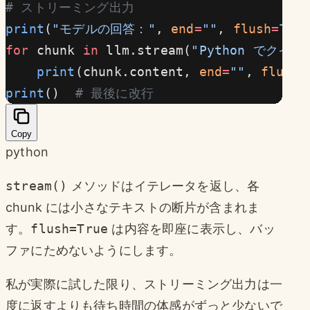
# ストリーミング出力
print
(
"モデルの回答："
, 
end
=
""
, 
flush
=
Tru
for
 chunk 
in
 llm.stream(
"Python でク
    print
(chunk.content, 
end
=
""
, 
flush
=
print
()  
# 最後に改行
Copy
python
stream()
メソッドはイテレータを返し、各
chunk には小さなテキストの断片が含まれま
す。
flush=True
は内容を即座に表示し、バッ
ファにためないようにします。
私が実際に試した限り、ストリーミング出力は一
度に返すよりも待ち時間の体感がずっと少ないで