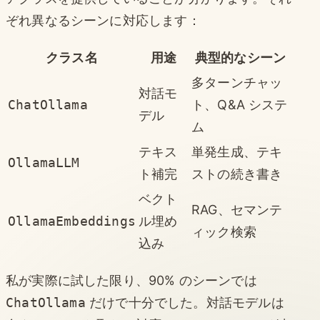
ぞれ異なるシーンに対応します：
クラス名
用途
典型的なシーン
多ターンチャッ
対話モ
ChatOllama
ト、Q&A システ
デル
ム
テキス
単発生成、テキ
OllamaLLM
ト補完
ストの続き書き
ベクト
RAG、セマンテ
OllamaEmbeddings
ル埋め
ィック検索
込み
私が実際に試した限り、90% のシーンでは
ChatOllama
だけで十分でした。対話モデルは