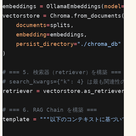
embeddings 
=
 OllamaEmbeddings(
model
=
"no
vectorstore 
=
 Chroma.from_documents(
    documents
=
splits,
    embedding
=
embeddings,
    persist_directory
=
"./chroma_db"
  #
)
# === 5. 検索器（retriever）を構築 ===
# search_kwargs={"k": 4} は最も関連性
retriever 
=
 vectorstore.as_retriever(
se
# === 6. RAG Chain を構築 ===
template 
=
 """以下のコンテキストに基づいて