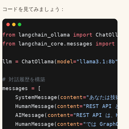
コードを見てみましょう：
from
 langchain_ollama 
import
 ChatOllama
from
 langchain_core.messages 
import
 Hum
llm 
=
 ChatOllama(
model
=
"llama3.1:8b"
, 
t
# 対話履歴を構築
messages 
=
 [
    SystemMessage(
content
=
"あなたは技術的
    HumanMessage(
content
=
"REST API と
    AIMessage(
content
=
"REST API は、
    HumanMessage(
content
=
"では GraphQ