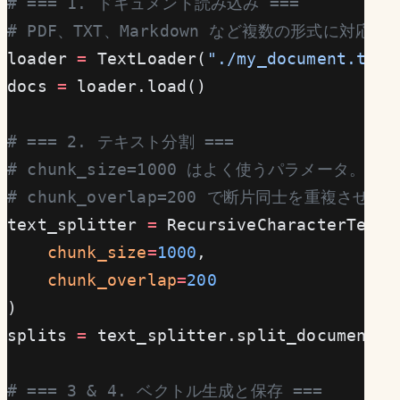
# === 1. ドキュメント読み込み ===
# PDF、TXT、Markdown など複数の形式に対応
loader 
=
 TextLoader(
"./my_document.txt"
docs 
=
 loader.load()
# === 2. テキスト分割 ===
# chunk_size=1000 はよく使うパラメータ。各断
# chunk_overlap=200 で断片同士を重複させ
text_splitter 
=
 RecursiveCharacterTextS
    chunk_size
=
1000
,
    chunk_overlap
=
200
)
splits 
=
 text_splitter.split_documents(
# === 3 & 4. ベクトル生成と保存 ===