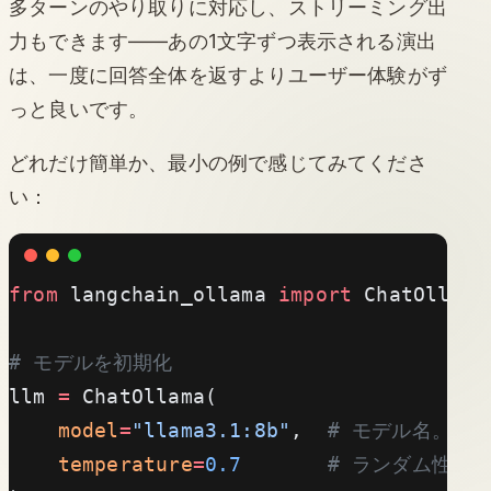
多ターンのやり取りに対応し、ストリーミング出
力もできます——あの1文字ずつ表示される演出
は、一度に回答全体を返すよりユーザー体験がず
っと良いです。
どれだけ簡単か、最小の例で感じてみてくださ
い：
from
 langchain_ollama 
import
 ChatOllama
# モデルを初期化
llm 
=
 ChatOllama(
    model
=
"llama3.1:8b"
,  
# モデル名。事前
    temperature
=
0.7
       # ランダム性の