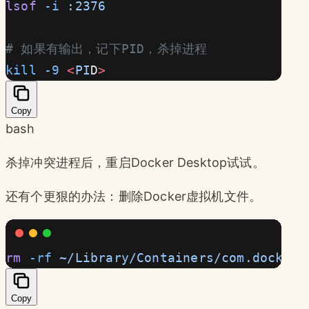
lsof
 -i
 :2376
# 如果有输出，记下PID，杀掉进程
kill
 -9
 <
PI
D
>
Copy
bash
杀掉冲突进程后，重启Docker Desktop试试。
还有个更狠的办法：删除Docker虚拟机文件。
rm
 -rf
 ~/Library/Containers/com.docker.
Copy