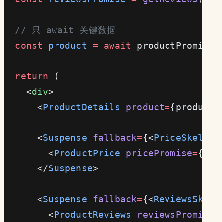
  // 只 await 关键数据
  const
 product
 =
 await
 productPromise;
  return
 (
    <
div
>
      <
ProductDetails
 product
=
{product}
      <
Suspense
 fallback
=
{<
PriceSkeleto
        <
ProductPrice
 pricePromise
=
{pri
      </
Suspense
>
      <
Suspense
 fallback
=
{<
ReviewsSkele
        <
ProductReviews
 reviewsPromise
=