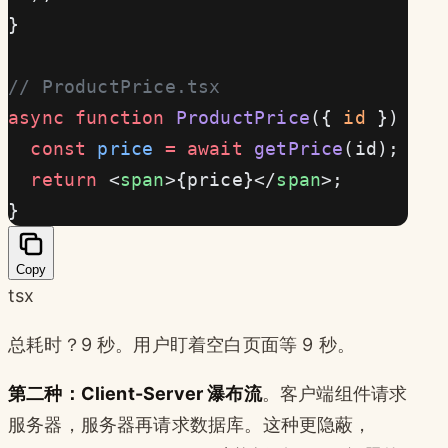
}
// ProductPrice.tsx
async
 function
 ProductPrice
({ 
id
 }) {
  const
 price
 =
 await
 getPrice
(id);  
/
  return
 <
span
>{price}</
span
>;
}
Copy
tsx
总耗时？9 秒。用户盯着空白页面等 9 秒。
第二种：Client-Server 瀑布流
。客户端组件请求
服务器，服务器再请求数据库。这种更隐蔽，