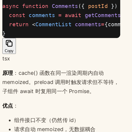
async
 function
 Comments
({ 
postId
 }) {
  const
 comments
 =
 await
 getComments
(po
  return
 <
CommentList
 comments
=
{comment
}
Copy
tsx
原理
：cache() 函数在同一渲染周期内自动
memoized。preload 调用时触发请求但不等待，
子组件 await 时复用同一个 Promise。
优点
：
组件接口不变（仍然传 id）
请求自动 memoized，无数据耦合