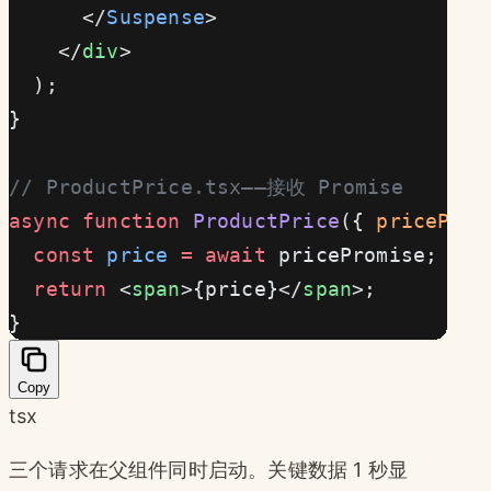
      </
Suspense
>
    </
div
>
  );
}
// ProductPrice.tsx——接收 Promise
async
 function
 ProductPrice
({ 
priceProm
  const
 price
 =
 await
 pricePromise;  
/
  return
 <
span
>{price}</
span
>;
}
Copy
tsx
三个请求在父组件同时启动。关键数据 1 秒显