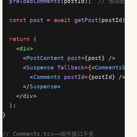
  preloadComments
(postId);  
// 预加载评论
  const
 post
 =
 await
 getPost
(postId);  
  return
 (
    <
div
>
      <
PostContent
 post
=
{post} />
      <
Suspense
 fallback
=
{<
CommentsSkel
        <
Comments
 postId
=
{postId} />  {
      </
Suspense
>
    </
div
>
  );
}
// Comments.tsx——组件接口不变