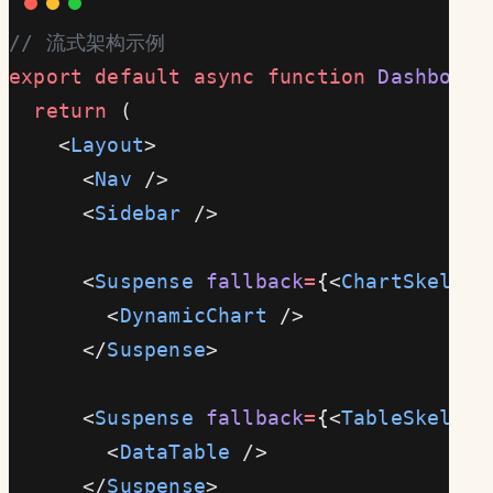
// 流式架构示例
export
 default
 async
 function
 Dashboard
  return
 (
    <
Layout
>                          {
      <
Nav
 />                         {
      <
Sidebar
 />                     {
      <
Suspense
 fallback
=
{<
ChartSkeleto
        <
DynamicChart
 />               
      </
Suspense
>
      <
Suspense
 fallback
=
{<
TableSkeleto
        <
DataTable
 />                  
      </
Suspense
>