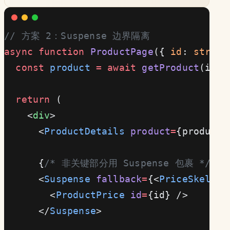
// 方案 2：Suspense 边界隔离
async
 function
 ProductPage
({ 
id
: 
string
  const
 product
 =
 await
 getProduct
(id);
  return
 (
    <
div
>
      <
ProductDetails
 product
=
{product}
      {
/* 非关键部分用 Suspense 包裹 */
}
      <
Suspense
 fallback
=
{<
PriceSkeleto
        <
ProductPrice
 id
=
{id} />
      </
Suspense
>