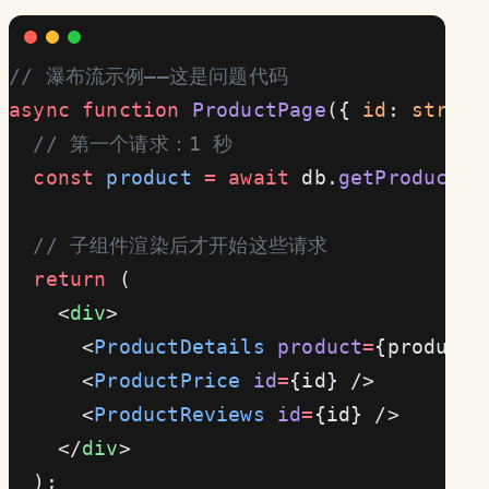
// 瀑布流示例——这是问题代码
async
 function
 ProductPage
({ 
id
: 
string
  // 第一个请求：1 秒
  const
 product
 =
 await
 db.
getProduct
(i
  // 子组件渲染后才开始这些请求
  return
 (
    <
div
>
      <
ProductDetails
 product
=
{product}
      <
ProductPrice
 id
=
{id} />      {
/*
      <
ProductReviews
 id
=
{id} />    {
/*
    </
div
>
  );