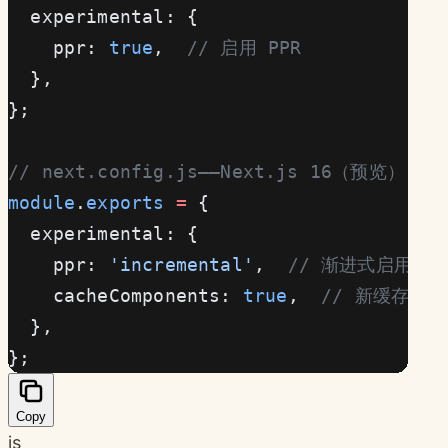
  experimental: {
    ppr: 
true
,  
// 启用 PPR
  },
};
// next.config.js——Next.js 16（预览）
module
.
exports
 =
 {
  experimental: {
    ppr: 
'incremental'
,  
// 渐进式启用
    cacheComponents: 
true
,  
// 新缓存模型
  },
};
Copy
js