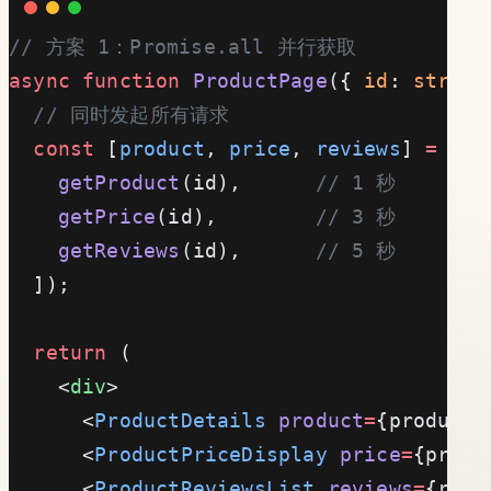
// 方案 1：Promise.all 并行获取
async
 function
 ProductPage
({ 
id
: 
string
  // 同时发起所有请求
  const
 [
product
, 
price
, 
reviews
] 
=
 awa
    getProduct
(id),      
// 1 秒
    getPrice
(id),        
// 3 秒
    getReviews
(id),      
// 5 秒
  ]);
  return
 (
    <
div
>
      <
ProductDetails
 product
=
{product}
      <
ProductPriceDisplay
 price
=
{price
      <
ProductReviewsList
 reviews
=
{revi