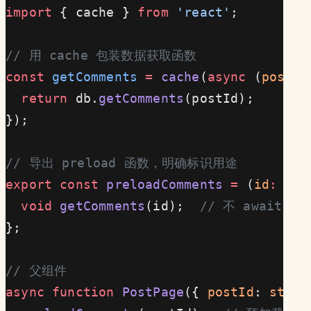
import
 { cache } 
from
 'react'
;
// 用 cache 包装数据获取函数
const
 getComments
 =
 cache
(
async
 (
postId
  return
 db.
getComments
(postId);
});
// 导出 preload 函数，明确标识用途
export
 const
 preloadComments
 =
 (
id
:
 str
  void
 getComments
(id);  
// 不 await，
};
// 父组件
async
 function
 PostPage
({ 
postId
: 
strin