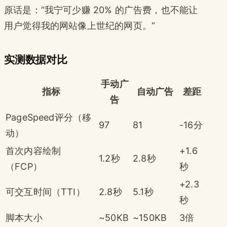
原话是：“我宁可少赚 20% 的广告费，也不能让
用户觉得我的网站像上世纪的网页。“
实测数据对比
手动广
指标
自动广告
差距
告
PageSpeed评分（移
97
81
-16分
动）
首次内容绘制
+1.6
1.2秒
2.8秒
（FCP）
秒
+2.3
可交互时间（TTI）
2.8秒
5.1秒
秒
脚本大小
~50KB
~150KB
3倍