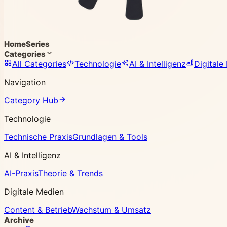
Home
Series
Categories
All Categories
Technologie
AI & Intelligenz
Digitale
Navigation
Category Hub
Technologie
Technische Praxis
Grundlagen & Tools
AI & Intelligenz
AI-Praxis
Theorie & Trends
Digitale Medien
Content & Betrieb
Wachstum & Umsatz
Archive