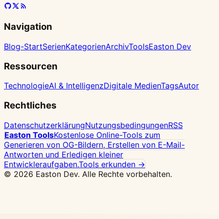
Navigation
Blog-Start
Serien
Kategorien
Archiv
Tools
Easton Dev
Ressourcen
Technologie
AI & Intelligenz
Digitale Medien
Tags
Autor
Rechtliches
Datenschutzerklärung
Nutzungsbedingungen
RSS
Easton Tools
Kostenlose Online-Tools zum
Generieren von OG-Bildern, Erstellen von E-Mail-
Antworten und Erledigen kleiner
Entwickleraufgaben.
Tools erkunden →
© 2026 Easton Dev. Alle Rechte vorbehalten.
Anzeige
Vultr - Hochleistungs-NVMe-Cloud-