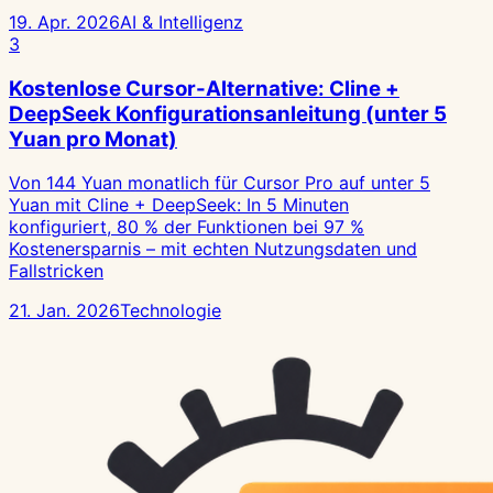
19. Apr. 2026
AI & Intelligenz
3
Kostenlose Cursor-Alternative: Cline +
DeepSeek Konfigurationsanleitung (unter 5
Yuan pro Monat)
Von 144 Yuan monatlich für Cursor Pro auf unter 5
Yuan mit Cline + DeepSeek: In 5 Minuten
konfiguriert, 80 % der Funktionen bei 97 %
Kostenersparnis – mit echten Nutzungsdaten und
Fallstricken
21. Jan. 2026
Technologie