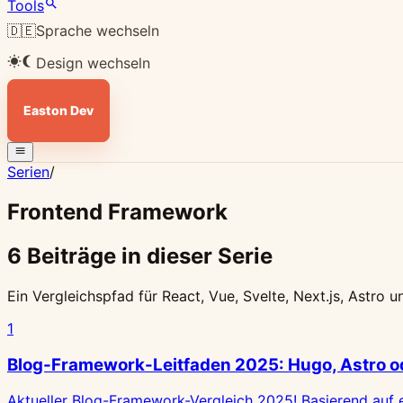
Tools
🇩🇪
Sprache wechseln
Design wechseln
Easton Dev
Serien
/
Frontend Framework
6 Beiträge in dieser Serie
Ein Vergleichspfad für React, Vue, Svelte, Next.js, Ast
1
Blog-Framework-Leitfaden 2025: Hugo, Astro od
Aktueller Blog-Framework-Vergleich 2025! Basierend auf