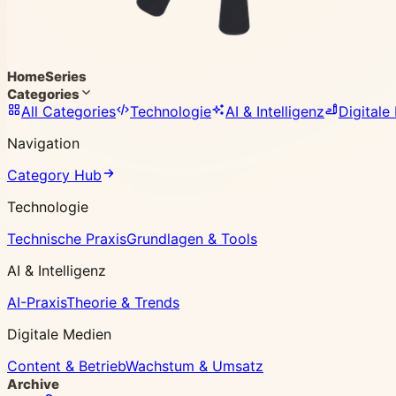
Home
Series
Categories
All Categories
Technologie
AI & Intelligenz
Digitale
Navigation
Category Hub
Technologie
Technische Praxis
Grundlagen & Tools
AI & Intelligenz
AI-Praxis
Theorie & Trends
Digitale Medien
Content & Betrieb
Wachstum & Umsatz
Archive