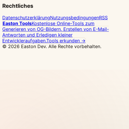
Rechtliches
Datenschutzerklärung
Nutzungsbedingungen
RSS
Easton Tools
Kostenlose Online-Tools zum
Generieren von OG-Bildern, Erstellen von E-Mail-
Antworten und Erledigen kleiner
Entwickleraufgaben.
Tools erkunden →
© 2026 Easton Dev. Alle Rechte vorbehalten.
Anzeige
Vultr - Hochleistungs-NVMe-Cloud-
Server mit 32 Standorten weltweit, Docker per
Klick
Preise ansehen