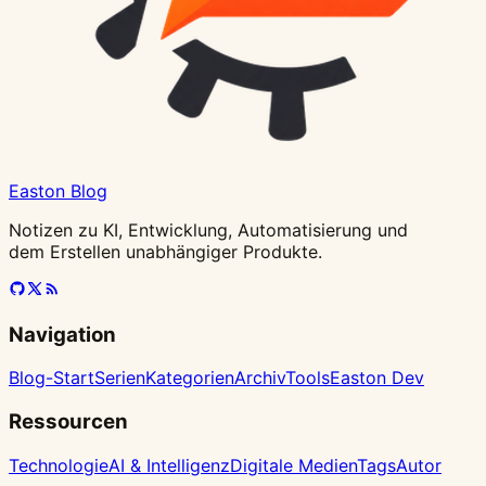
Easton Blog
Notizen zu KI, Entwicklung, Automatisierung und
dem Erstellen unabhängiger Produkte.
Navigation
Blog-Start
Serien
Kategorien
Archiv
Tools
Easton Dev
Ressourcen
Technologie
AI & Intelligenz
Digitale Medien
Tags
Autor