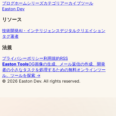
イ
ラ
な
の
カ
ブログホーム
シリーズ
カテゴリ
アーカイブ
ツール
Easton Dev
ン
ー
い
併
ス
設
用
管
リソース
定
ガ
理
イ
技術開発
AI・インテリジェンス
デジタルクリエイション
ド
タグ
著者
法規
プライバシーポリシー
利用規約
RSS
Easton Tools
OG画像の生成、メール返信の作成、開発
者の小さなタスクを処理するための無料オンラインツー
ル。
ツールを探索 →
© 2026 Easton Dev. All rights reserved.
広告
Vultr - 高性能NVMeクラウドサーバー、世界32
拠点、Dockerワンクリック展開対応
価格を見る