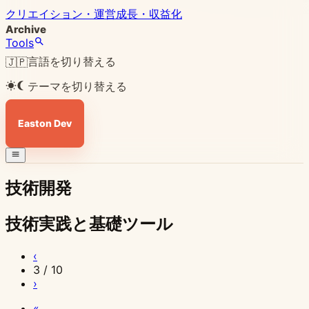
クリエイション・運営
成長・収益化
Archive
Tools
言語を切り替える
🇯🇵
テーマを切り替える
Easton Dev
技術開発
技術実践と基礎ツール
2026
2026
2026
2026
2026
2026
2026
2026
2026
2026
2026
2026
2026
2026
2026
2026
2026
2026
2026
2026
2026
2026
2026
2026
‹
年
年
年
年
年
年
年
年
年
年
年
年
年
年
年
年
年
年
年
年
年
年
年
年
3 / 10
›
4
4
4
4
4
4
4
4
4
4
4
4
4
4
4
4
4
3
3
3
3
3
3
3
月
月
月
月
月
月
月
月
月
月
月
月
月
月
月
月
月
月
月
月
月
月
月
月
«