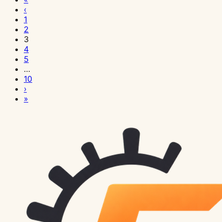
11
10
9
9
9
8
8
7
7
6
5
4
3
3
2
2
1
31
31
31
30
30
30
29
‹
日
日
日
日
日
日
日
日
日
日
日
日
日
日
日
日
日
日
日
日
日
日
日
日
1
技
技
技
技
技
技
技
技
技
技
技
技
技
技
技
技
技
技
技
技
技
技
技
技
2
術
術
術
術
術
術
術
術
術
術
術
術
術
術
術
術
術
術
術
術
術
術
術
術
3
開
開
開
開
開
開
開
開
開
開
開
開
開
開
開
開
開
開
開
開
開
開
開
開
4
発
発
発
発
発
発
発
発
発
発
発
発
発
発
発
発
発
発
発
発
発
発
発
発
5
…
Nginx
GitHub
Docker
n8n
Supabase
GitHub
Supabase
GitHub
GitHub
GitHub
n8n
Supabase
フ
Supabase
shadcn/ui
SSL
shadcn/ui
Astro
Next.js
React
Nginx
shadcn/ui
Tailwind
Dialog、
10
›
パ
Actions
Compose
実
Storage
Actions
Auth
Actions
Actions
Actions
ワ
デ
ァ
入
ト
証
コ
+
App
Compiler
リ
と
パ
Sheet、
»
フ
入
複
践
実
Matrix
実
キ
デ
CI
ー
ー
イ
門：
ラ
明
ン
Tailwind：
Router
+
バ
Radix：
フ
Popover：
ォ
門：
数
応
践：
ビ
践：
ャ
プ
パ
ク
タ
ア
PostgreSQL
ブ
書
ポ
ア
+
shadcn/ui：
ー
カ
ォ
オ
ー
YAML
サ
用：
フ
ル
メ
ッ
ロ
イ
フ
ベ
ウ
+
ル
の
ー
イ
shadcn/ui：
自
ス
ス
ー
ー
マ
ワ
ー
Webhook
ァ
ド：
ー
シ
イ
プ
ロ
ー
ォ
Auth
シ
設
ネ
ラ
サ
動
プ
タ
マ
バ
ン
ー
ビ
ト
イ
マ
ル
ュ
戦
ラ
ー
ス
ー
+
ュ
定：
ン
ン
ー
最
ロ
マ
ン
ー
ス
ク
ス
リ
ル
ル
認
戦
略：
イ
構
設
ル
Storage
ー
Let's
ト
ド
バ
適
キ
イ
ス
レ
チ
フ
連
ガ
ア
チ
証・
略：
VPS
ン
築：
計：
設
の
テ
Encrypt
組
コ
ー
化
シ
ズ
最
イ
ュ
ロ
携：
ー
ッ
バ
OAuth・
CI/CD
か
実
ノ
テ
定：
オ
ィ
の
み
ン
コ
時
完
し
適
系
ー
ー
ロ
と
プ
ー
セ
パ
ら
践：
ー
ー
UFW・
ー
ン
自
合
ポ
ン
代
全
て
化：
コ
ニ
の
ー
IF/Switch
ロ
ジ
ッ
イ
ク
自
ド
ブ
iptables
ル
グ：
動
わ
ー
ポ
の
ガ
も
JIT・
ン