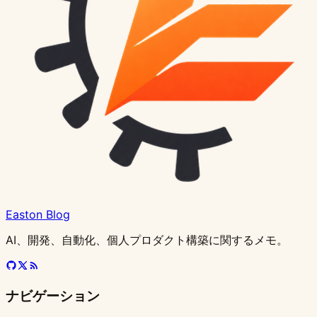
ン
基
カ
条
ー
ョ
シ
プ
ラ
動
接
ル
と
イ
ス
更
せ
ネ
ー
フ
イ
ア
content
ポ
グ：
礎
ル
件
ド・
ン
ョ
ラ
ウ
ビ
続
構
セ
ン
タ
新
パ
ン
ネ
ロ
ド：
ク
設
ー
gzip、
と
開
分
権
並
ン
イ
ド
ル
か
造・
キ
ワ
イ
と
タ
ト
ン
ン
upstream・
セ
定・
ネ
キ
ト
発
岐
限
列
管
ン
プ
ド・
ら
リ
ュ
ン
ル
マ
ー
と
ト
ト
バ
シ
本
ン
ャ
リ
環
の
制
テ
理
を
ラ
テ
自
レ
リ
バ
競
ル
ン：
グ
と
エ
ッ
ビ
番
ト
ッ
ガ
境
設
御・
ス
5
ッ
ス
動
ー
テ
ッ
合・
チ
実
ロ
ク
ン
フ
リ
バ
の
シ
ー
を
計
CDN
ト
倍
ト
ト
化
シ
ィ
ク
コ
ド
践
ー
ラ
ド
ァ・
テ
ン
ア
ュ、
設
ワ
高
実
高
フ
を
シ
ョ
戦
エ
ン
メ
ベ
バ
イ
開
タ
ィ
ド
ク
接
定
ン
速
践
速
ォ
ゼ
ナ
ン・
略
ン
ポ
イ
ス
ル
ア
発
イ
を
ル
セ
続
コ
化
化
ー
ロ
リ
Row
設
ド
ー
ン
ト
ス
ン
ム
保
サ
シ
プ
マ
ム
か
オ
Level
計
ネ
管
プ
タ
ト
ア
つ
イ
ビ
ー
ン
へ
ら
設
Security
ン
理
ラ
イ
コ
ウ
方
ズ
リ
Easton Blog
ル
ド
の
構
計
完
ト
ク
ル
ン
ト
法
管
テ
設
で
CD
築
ま
全
非
テ
を
ポ
理
ィ
AI、開発、自動化、個人プロダクト構築に関するメモ。
定
起
パ
で
ガ
表
ィ
衝
ー
と
動
イ
イ
示・
ス
突
ネ
フ
プ
ド
型
さ
ン
ォ
ナビゲーション
ラ
エ
せ
ト
ー