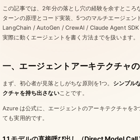
この記事では、2年分の落とし穴の経験を余すところ
ターンの原理とコード実装、5つのマルチエージェン
LangChain / AutoGen / CrewAI / Claude Agen
実際に動くエージェントを書く方法までを扱います。
一、エージェントアーキテクチャの
まず、初心者が見落としがちな原則を1つ。
シンプル
クチャを持ち出さない
ことです。
Azure は公式に、エージェントのアーキテクチャを
ても実用的です。
1.1 モデルの直接呼び出し（Direct Model Cal