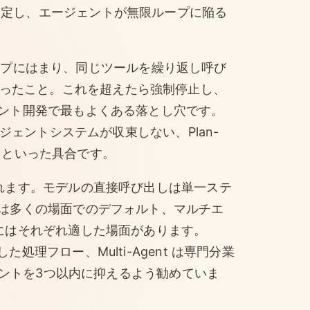
t は必ず設定し、エージェントが無限ループに陥る
限ループにはまり、同じツールを繰り返し呼び
ていなかったこと。これを超えたら強制停止し、
ント開発で最もよくある落とし穴です。
ジェントシステムが収束しない、Plan-
い、といった具合です。
れます。モデルの直接呼び出しは単一ステ
は多くの場面でのデフォルト、マルチエ
にはそれぞれ適した場面があります。
安定した処理フロー、Multi-Agent は専門分業
ェントを3つ以内に抑えるよう勧めていま