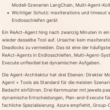
Modell-Szenarien LangChain, Multi-Agent-Kol
Wichtiger Schutz: maxIterations und timeout s
Endlosschleifen gerät
Ein ReAct-Agent hing nach zwanzig Minuten in eine
wieder dasselbe Tool auf. Ursache: kein maxItera
Deadlocks zu vermeiden. Das ist eine der häufigste
ReAct-Agents in Endlosschleifen, Multi-Agent-Sy
Execute unflexibel bei dynamischen Aufgaben.
Die Agent-Architektur hat drei Ebenen: Direkter Mod
Agent + Tools als Standard für die meisten Szenar
Bedacht einführen. Drei Kernmuster mit jeweils pa
dynamische Entscheidungen, Plan-and-Execute für s
fachliche Spezialisierung. Azure empfiehlt, Group