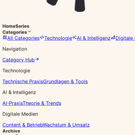
Home
Series
Categories
All Categories
Technologie
AI & Intelligenz
Digitale
Navigation
Category Hub
Technologie
Technische Praxis
Grundlagen & Tools
AI & Intelligenz
AI-Praxis
Theorie & Trends
Digitale Medien
Content & Betrieb
Wachstum & Umsatz
Archive