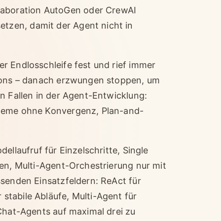
laboration AutoGen oder CrewAI
etzen, damit der Agent nicht in
r Endlosschleife fest und rief immer
tions – danach erzwungen stoppen, um
n Fallen in der Agent-Entwicklung:
steme ohne Konvergenz, Plan-and-
ellaufruf für Einzelschritte, Single
ien, Multi-Agent-Orchestrierung nur mit
ssenden Einsatzfeldern: ReAct für
tabile Abläufe, Multi-Agent für
-Chat-Agents auf maximal drei zu