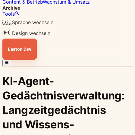
Content & Betrieb
Wachstum & Umsatz
Archive
Tools
🇩🇪
Sprache wechseln
Design wechseln
Easton Dev
KI-Agent-
Gedächtnisverwaltung:
Langzeitgedächtnis
und Wissens-