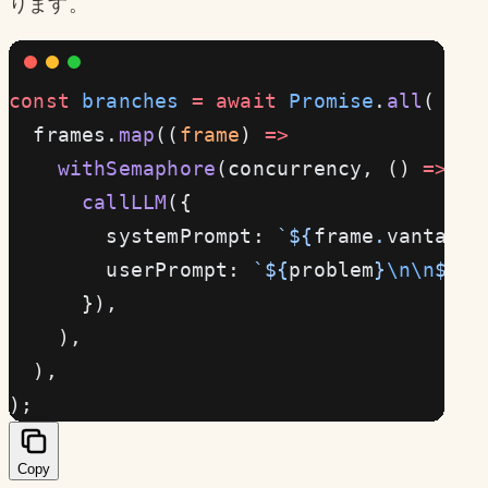
ります。
const
 branches
 =
 await
 Promise
.
all
(
  frames.
map
((
frame
) 
=>
    withSemaphore
(concurrency, () 
=>
      callLLM
({
        systemPrompt: 
`${
frame
.
vantage
}
        userPrompt: 
`${
problem
}
\n\n
${
co
      }),
    ),
  ),
);
Copy