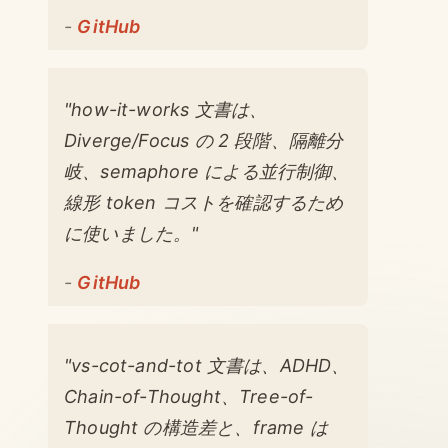
-
GitHub
"how-it-works 文書は、
Diverge/Focus の 2 段階、隔離分
岐、semaphore による並行制御、
線形 token コストを確認するため
に使いました。"
-
GitHub
"vs-cot-and-tot 文書は、ADHD、
Chain-of-Thought、Tree-of-
Thought の構造差と、frame は