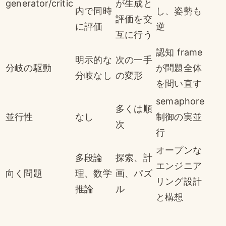
generator/critic
が生成と
内で同時
し、姿勢も
評価を交
に評価
逆
互に行う
認知 frame
明示的な
次の一手
分岐の駆動
が問題全体
分岐なし
の変形
を問い直す
semaphore
多くは順
並行性
なし
制御の実並
次
行
オープンな
多段論
探索、計
エンジニア
向く問題
理、数学
画、パズ
リング設計
推論
ル
と構想