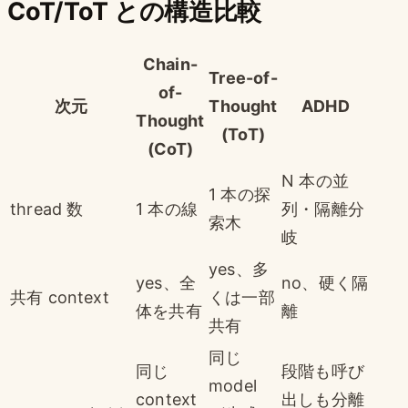
CoT/ToT との構造比較
Chain-
Tree-of-
of-
次元
Thought
ADHD
Thought
(ToT)
(CoT)
N 本の並
1 本の探
thread 数
1 本の線
列・隔離分
索木
岐
yes、多
yes、全
no、硬く隔
共有 context
くは一部
体を共有
離
共有
同じ
同じ
段階も呼び
model
context
出しも分離