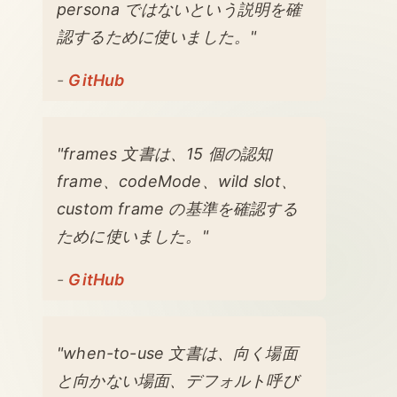
persona ではないという説明を確
認するために使いました。"
-
GitHub
"frames 文書は、15 個の認知
frame、codeMode、wild slot、
custom frame の基準を確認する
ために使いました。"
-
GitHub
"when-to-use 文書は、向く場面
と向かない場面、デフォルト呼び