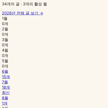
34개의 글 · 3개의 활성 월
2026년 전체 글 보기 →
1월
0개
2월
0개
3월
0개
4월
0개
5월
0개
6월
15개
7월
18개
최신
8월
1개