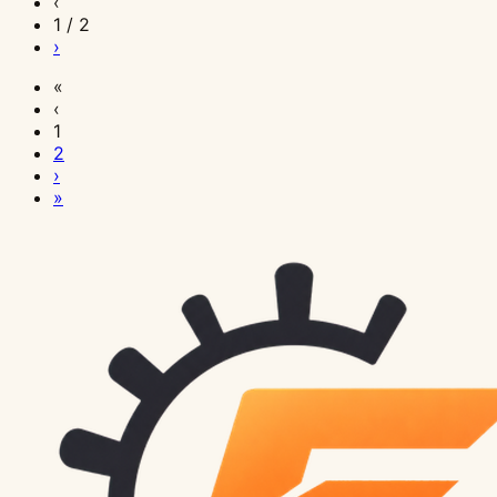
‹
1 / 2
›
«
‹
1
2
›
»