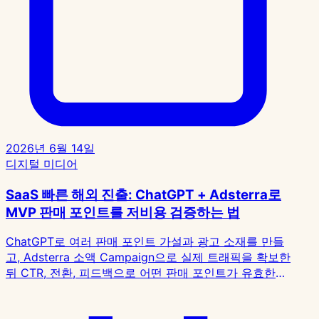
외
진
출:
ChatGPT
+
Adsterra
로
MVP
2026년 6월 14일
판
디지털 미디어
매
2026
포
년
SaaS 빠른 해외 진출: ChatGPT + Adsterra로
인
6
MVP 판매 포인트를 저비용 검증하는 법
트
월
14
를
ChatGPT로 여러 판매 포인트 가설과 광고 소재를 만들
일
저
고, Adsterra 소액 Campaign으로 실제 트래픽을 확보한
디
뒤 CTR, 전환, 피드백으로 어떤 판매 포인트가 유효한지
비
지
검증하는 MVP와 초기 SaaS용 저비용 검증 프로세스입
용
털
니다.
검
미