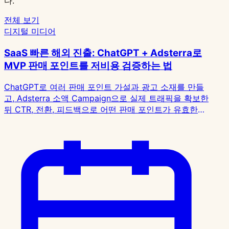
다.
전체 보기
디지털 미디어
2026
년
SaaS 빠른 해외 진출: ChatGPT + Adsterra로
6
MVP 판매 포인트를 저비용 검증하는 법
월
14
ChatGPT로 여러 판매 포인트 가설과 광고 소재를 만들
일
고, Adsterra 소액 Campaign으로 실제 트래픽을 확보한
디
뒤 CTR, 전환, 피드백으로 어떤 판매 포인트가 유효한지
지
검증하는 MVP와 초기 SaaS용 저비용 검증 프로세스입
털
니다.
미
디
어
SaaS
빠
른
해