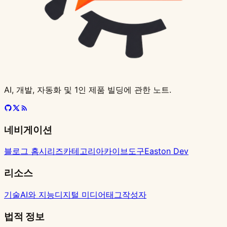
전
트
와
증
뜨
유
를
하
Fix,
워
첩,
하
프
드
드
을
발
앱
사
이
량
트
를
prompt-
워
리
출
재
는
FaceDetailer,
크
캐
기
로
를
Agent
병
습
완
용
기
가
쓰
cache-
크
는
방
사
방
Inpainting
플
릭
젝
함
에
렬
관
전
가
페
고
skills
플
이
지
용
법
로
터
트
부
맡
로
을
입
능
이
모
진
로
유
가
실
일
워
로
기
진
이
문
한
지
두
단
와
능
행
관
크
고
고
행
해
가
Skill
를
그
법
검
한
성
플
치
결
해
하
이
로
AI, 개발, 자동화 및 1인 제품 빌딩에 관한 노트.
보
린
수
역
로
지
과
도
게
드
만
고
까
절
량
로
않
검
리
만
들
앱
지
차
으
선
게
토
포
들
기
네비게이션
을
고
로
택
하
하
지
기
조
치
만
하
는
기
토
블로그 홈
시리즈
카테고리
아카이브
도구
Easton Dev
작
게
들
기
법
리
하
하
기
를
리소스
고
기
오
기술
AI와 지능
디지털 미디어
태그
작성자
프
염
런
시
법적 정보
트
키