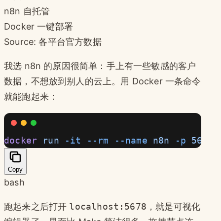
n8n 自托管
Docker 一键部署
Source: 各平台官方数据
我选 n8n 的原因很简单：手上有一些敏感的客户
数据，不想放到别人的云上。用 Docker 一条命令
就能跑起来：
docker
 run
 -it
 --rm
 --name
 n8n
 -p
 5678:
Copy
bash
跑起来之后打开
localhost:5678
，就是可视化