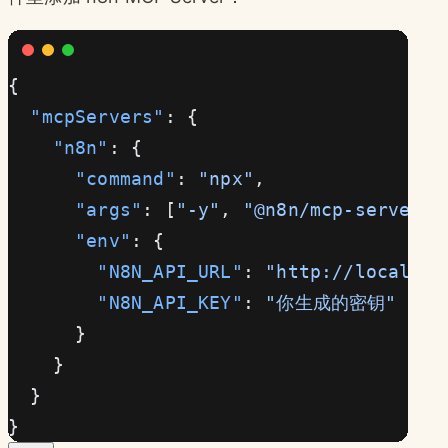
{
  "mcpServers"
: {
    "n8n"
: {
      "command"
: 
"npx"
,
      "args"
: [
"-y"
, 
"@n8n/mcp-server-n
      "env"
: {
        "N8N_API_URL"
: 
"http://localhos
        "N8N_API_KEY"
: 
"你生成的密钥"
      }
    }
  }
}