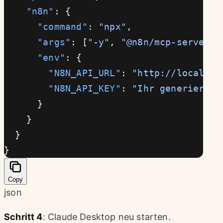
    "n8n"
: {
      "command"
: 
"npx"
,
      "args"
: [
"-y"
, 
"@n8n/mcp-server-n
      "env"
: {
        "N8N_API_URL"
: 
"http://localhos
        "N8N_API_KEY"
: 
"Ihr generierter
      }
    }
  }
}
Copy
json
Schritt 4
: Claude Desktop neu starten.