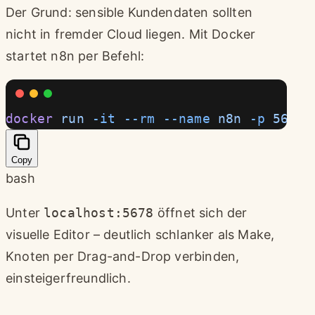
Der Grund: sensible Kundendaten sollten
nicht in fremder Cloud liegen. Mit Docker
startet n8n per Befehl:
docker
 run
 -it
 --rm
 --name
 n8n
 -p
 5678:
Copy
bash
Unter
localhost:5678
öffnet sich der
visuelle Editor – deutlich schlanker als Make,
Knoten per Drag-and-Drop verbinden,
einsteigerfreundlich.