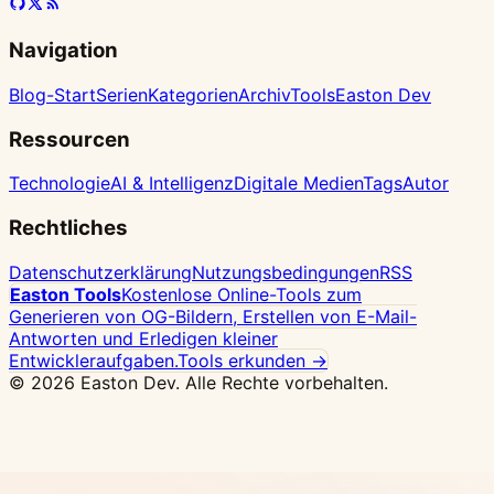
Navigation
Blog-Start
Serien
Kategorien
Archiv
Tools
Easton Dev
Ressourcen
Technologie
AI & Intelligenz
Digitale Medien
Tags
Autor
Rechtliches
Datenschutzerklärung
Nutzungsbedingungen
RSS
Easton Tools
Kostenlose Online-Tools zum
Generieren von OG-Bildern, Erstellen von E-Mail-
Antworten und Erledigen kleiner
Entwickleraufgaben.
Tools erkunden →
© 2026 Easton Dev. Alle Rechte vorbehalten.
Anzeige
Vultr - Hochleistungs-NVMe-Cloud-