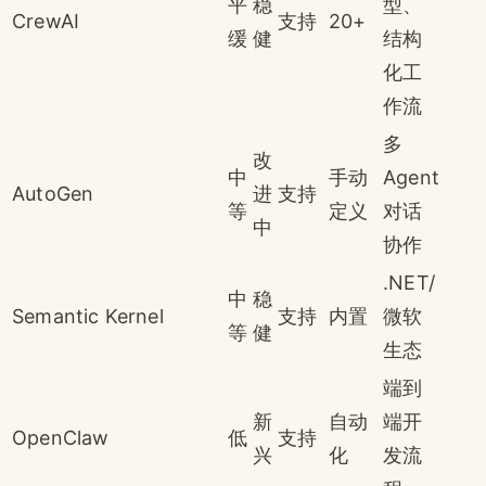
平
稳
型、
CrewAI
支持
20+
缓
健
结构
化工
作流
多
改
中
手动
Agent
AutoGen
进
支持
等
定义
对话
中
协作
.NET/
中
稳
Semantic Kernel
支持
内置
微软
等
健
生态
端到
新
自动
端开
OpenClaw
低
支持
兴
化
发流