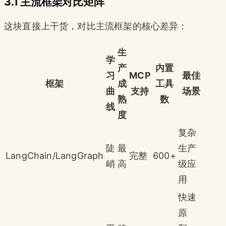
3.1 主流框架对比矩阵
这块直接上干货，对比主流框架的核心差异：
生
学
产
内置
习
MCP
最佳
框架
成
工具
曲
支持
场景
熟
数
线
度
复杂
陡
最
生产
LangChain/LangGraph
完整
600+
峭
高
级应
用
快速
原