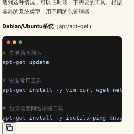
遇到这种情况，可以临时装一下需要的工具。根据
容器的系统类型，用不同的包管理器：
Debian/Ubuntu系统
（apt/apt-get）：
# 先更新包列表
apt-get
 update
# 安装常用工具
apt-get
 install
 -y
 vim
 curl
 wget
 net-to
# 如果需要网络诊断工具
apt-get
 install
 -y
 iputils-ping
 dnsutil