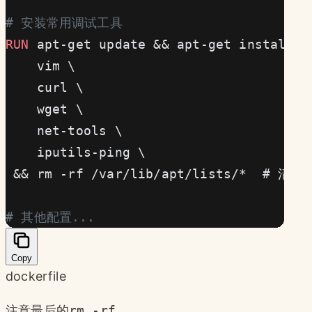
# 安装常用调试工具
RUN
 apt-get update && apt-get install -
    vim \
    curl \
    wget \
    net-tools \
    iputils-ping \
 && rm -rf /var/lib/apt/lists/*  #
# 其他配置...
Copy
dockerfile
注意最后的
rm -rf