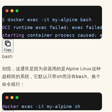
$
 docker
 exec
 -it
 my-alpine
 bash
OCI
 runtime
 exec
 failed:
 exec
 failed:
 c
starting
 container
 process
 caused:
 exec
Copy
bash
别慌，这通常是因为容器用的是Alpine Linux这种
超精简的系统，它默认只带
sh
而没有
bash
。换个
命令就行：
docker
 exec
 -it
 my-alpine
 sh