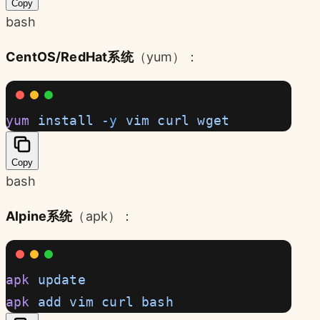
Copy
bash
CentOS/RedHat系统
（yum）：
yum
 install
 -y
 vim
 curl
 wget
Copy
bash
Alpine系统
（apk）：
apk
 update
apk
 add
 vim
 curl
 bash