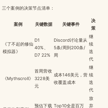
三个案例的决策节点清单：
决
案例
关键数据
关键事件
策
继
D1
Discord讨论量从
《了不起的修仙
续
40%、
5条/周到200条/
模拟器》
迭
D7 22%
周
代
继
首周营收
成本146美元，营
续
《Mythscroll》
3228美
收覆盖成本
迭
元
代
放
预估下载
Top10全是百万
弃