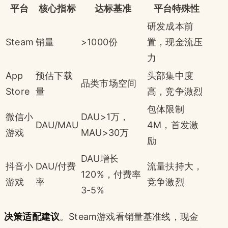
平台
核心指标
达标基准
平台特殊性
研发成本前
Steam
销量
>1000份
置，现金流压
力
App
预估下载
头部集中度
品类市场空间
Store
量
高，竞争激烈
包体限制
微信小
DAU>1万，
DAU/MAU
4M，首发激
游戏
MAU>30万
励
DAU增长
抖音小
DAU/付费
流量扶持大，
120%，付费率
游戏
率
竞争激烈
3-5%
决策适配建议
。Steam游戏看销量基准线，现金