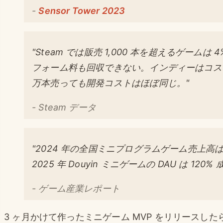
-
Sensor Tower 2023
"Steam では販売 1,000 本を超えるゲームは 
フォーム料も回収できない。インディーはコストが
万本売っても開発コストはほぼ同じ。"
- Steam データ
"2024 年の全国ミニプログラムゲーム売上高は 3
2025 年 Douyin ミニゲームの DAU は 120% 
- ゲーム産業レポート
3 ヶ月かけて作ったミニゲーム MVP をリリースしたら